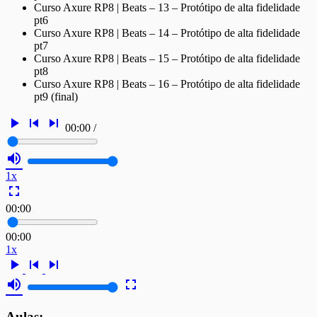
Curso Axure RP8 | Beats – 13 – Protótipo de alta fidelidade
pt6
Curso Axure RP8 | Beats – 14 – Protótipo de alta fidelidade
pt7
Curso Axure RP8 | Beats – 15 – Protótipo de alta fidelidade
pt8
Curso Axure RP8 | Beats – 16 – Protótipo de alta fidelidade
pt9 (final)
play_arrow
skip_previous
skip_next
00:00
/
volume_up
1x
fullscreen
00:00
00:00
1x
play_arrow
skip_previous
skip_next
volume_up
fullscreen
Aulas: