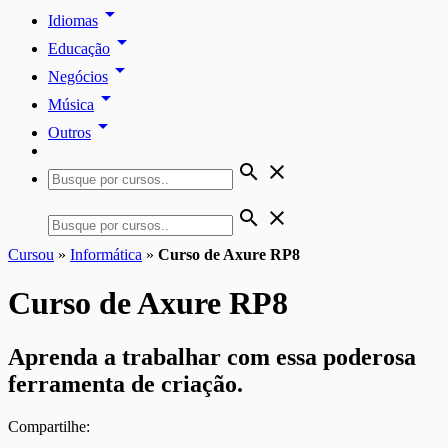
arrow_drop_down
Idiomas
arrow_drop_down
Educação
arrow_drop_down
Negócios
arrow_drop_down
Música
arrow_drop_down
Outros
search
close
search
close
Cursou
»
Informática
»
Curso de Axure RP8
Curso de Axure RP8
Aprenda a trabalhar com essa poderosa
ferramenta de criação.
Compartilhe: