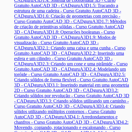
CADguru
A3D1.4: Sistema de coordenada 3D - Curso
Gratuito AutoCAD 3D - CADguru
A3D1.5: Traçando a
estrutura de uma cadeira - Curso Gratuito AutoCAD 3D -
CADguru
A3D1.6: Criação de geometrias com precisão -
Curso Gratuito AutoCAD 3D - CADguru
A3D1.7: Métodos
de criação de primitivas sólidas - Curso Gratuito AutoCAD
3D - CADguru
A3D1.8: Operações booleanas - Curso
Gratuito AutoCAD 3D - CADguru
A3D1.9: Modos de
visualização - Curso Gratuito AutoCAD 3D -
CADguru
A3D2.1: Criando uma caixa e uma cunha - Curso
Gratuito AutoCAD 3D - CADguru
A3D2.2: Inserindo uma
esfera e um cilindro - Curso Gratuito AutoCAD 3D -
CADguru
A3D2.3: Criando um cone e uma pirâmide - Curso
Gratuito AutoCAD 3D - CADguru
A3D2.4: Modelando um
toróide - Curso Gratuito AutoCAD 3D - CADguru
A3D2.5:
Criando sólidos de forma flexível - Curso Gratuito AutoCAD
3D - CADguru
A3D3.1: Inserindo material em uma geometria
2D - Curso Gratuito AutoCAD 3D - CADguru
A3D3.2:
Criando sólidos por revolução - Curso Gratuito AutoCAD 3D
- CADguru
A3D3.3: Criando sólidos utilizando um caminho -
Curso Gratuito AutoCAD 3D - CADguru
A3D3.4: Criando
sólidos utilizando múltiplos contornos - Curso Gratuito
AutoCAD 3D - CADguru
A3D4.1: Arredondamentos e
chanfros - Curso Gratuito AutoCAD 3D - CADguru
A3D4.2:
Movendo, copiando, rotacionando e escalonando - Curso