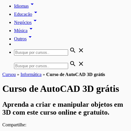
arrow_drop_down
Idiomas
arrow_drop_down
Educação
arrow_drop_down
Negócios
arrow_drop_down
Música
arrow_drop_down
Outros
search
close
search
close
Cursou
»
Informática
»
Curso de AutoCAD 3D grátis
Curso de AutoCAD 3D grátis
Aprenda a criar e manipular objetos em
3D com este curso online e gratuito.
Compartilhe: