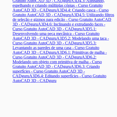
Gratuito AutoCAD 3D - CADguru
A3D4.3: Alinhando,
espelhando e criando múltiplas cópias - Curso Gratuito
AutoCAD 3D - CADguru
A3D4.4: Criando casca - Curso
Gratuito AutoCAD 3D - CADguru
A3D4.5: Utilizando filtros
de seleção e gizmos para edição - Curso Gratuito AutoCAD
3D - CADguru
A3D4.6: Inclinando e extrudando faces -
Curso Gratuito AutoCAD 3D - CADguru
A3D5.1:
Desenvolvendo uma peça mecânica - Curso Gratuito
AutoCAD 3D - CADguru
A3D5.2: Modelando uma taça -
Curso Gratuito AutoCAD 3D - CADguru
A3D5.3:
Levantando as paredes de uma casa - Curso Gratuito
AutoCAD 3D - CADguru
A3D6.1: Primitivas de malha -
Curso Gratuito AutoCAD 3D - CADguru
A3D6.2:
Modelando um objeto com primitiva de malha - Curso
Gratuito AutoCAD 3D - CADguru
A3D6.3: Criando
superfícies - Curso Gratuito AutoCAD 3D -
CADguru
A3D6.4: Editando superfícies - Curso Gratuito
AutoCAD 3D - CADguru