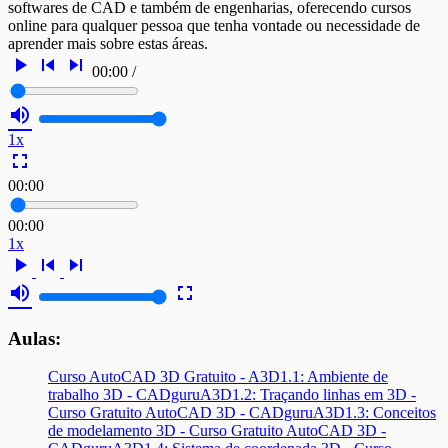
softwares de CAD e também de engenharias, oferecendo cursos
online para qualquer pessoa que tenha vontade ou necessidade de
aprender mais sobre estas áreas.
play_arrow
skip_previous
skip_next
00:00
/
volume_up
1x
fullscreen
00:00
00:00
1x
play_arrow
skip_previous
skip_next
volume_up
fullscreen
Aulas:
Curso AutoCAD 3D Gratuito - A3D1.1: Ambiente de
trabalho 3D - CADguru
A3D1.2: Traçando linhas em 3D -
Curso Gratuito AutoCAD 3D - CADguru
A3D1.3: Conceitos
de modelamento 3D - Curso Gratuito AutoCAD 3D -