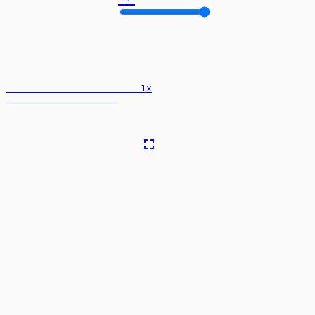
                        1x

fullscreen