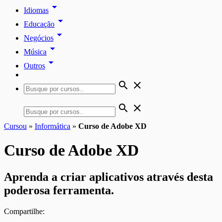
arrow_drop_down
Idiomas
arrow_drop_down
Educação
arrow_drop_down
Negócios
arrow_drop_down
Música
arrow_drop_down
Outros
search
close
search
close
Cursou
»
Informática
»
Curso de Adobe XD
Curso de Adobe XD
Aprenda a criar aplicativos através desta
poderosa ferramenta.
Compartilhe: