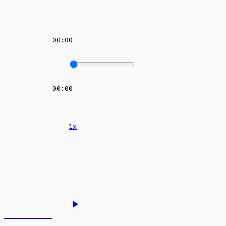
00:00
00:00
1x
play_arrow