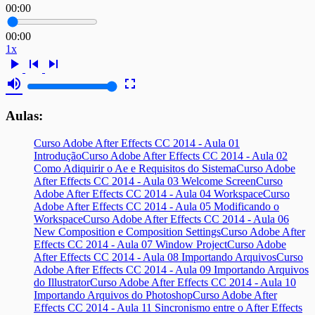
00:00
00:00
1x
play_arrow
skip_previous
skip_next
volume_up
fullscreen
Aulas:
Curso Adobe After Effects CC 2014 - Aula 01
Introdução
Curso Adobe After Effects CC 2014 - Aula 02
Como Adiquirir o Ae e Requisitos do Sistema
Curso Adobe
After Effects CC 2014 - Aula 03 Welcome Screen
Curso
Adobe After Effects CC 2014 - Aula 04 Workspace
Curso
Adobe After Effects CC 2014 - Aula 05 Modificando o
Workspace
Curso Adobe After Effects CC 2014 - Aula 06
New Composition e Composition Settings
Curso Adobe After
Effects CC 2014 - Aula 07 Window Project
Curso Adobe
After Effects CC 2014 - Aula 08 Importando Arquivos
Curso
Adobe After Effects CC 2014 - Aula 09 Importando Arquivos
do Illustrator
Curso Adobe After Effects CC 2014 - Aula 10
Importando Arquivos do Photoshop
Curso Adobe After
Effects CC 2014 - Aula 11 Sincronismo entre o After Effects