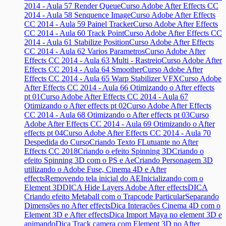
2014 - Aula 57 Render Queue
Curso Adobe After Effects CC
2014 - Aula 58 Senquence Image
Curso Adobe After Effects
CC 2014 - Aula 59 Painel Tracker
Curso Adobe After Effects
CC 2014 - Aula 60 Track Point
Curso Adobe After Effects CC
2014 - Aula 61 Stabilize Position
Curso Adobe After Effects
CC 2014 - Aula 62 Varios Parametros
Curso Adobe After
Effects CC 2014 - Aula 63 Multi - Rastreio
Curso Adobe After
Effects CC 2014 - Aula 64 Smoother
Curso Adobe After
Effects CC 2014 - Aula 65 Warp Stabilizer VFX
Curso Adobe
After Effects CC 2014 - Aula 66 Otimizando o After effects
pt 01
Curso Adobe After Effects CC 2014 - Aula 67
Otimizando o After effects pt 02
Curso Adobe After Effects
CC 2014 - Aula 68 Otimizando o After effects pt 03
Curso
Adobe After Effects CC 2014 - Aula 69 Otimizando o After
effects pt 04
Curso Adobe After Effects CC 2014 - Aula 70
Despedida do Curso
Criando Texto FLutuante no After
Effects CC 2018
Criando o efeito Spinning 3D
Criando o
efeito Spinning 3D com o PS e Ae
Criando Personagem 3D
utilizando o Adobe Fuse, Cinema 4D e After
effects
Removendo tela inicial do AE
Inicializando com o
Element 3D
DICA Hide Layers Adobe After effects
DICA
Criando efeito Metaball com o Trapcode Particular
Separando
Dimensões no After effects
Dica Interações Cinema 4D com o
Element 3D e After effects
Dica Import Maya no element 3D e
animando
Dica Track camera com Element 3D no After