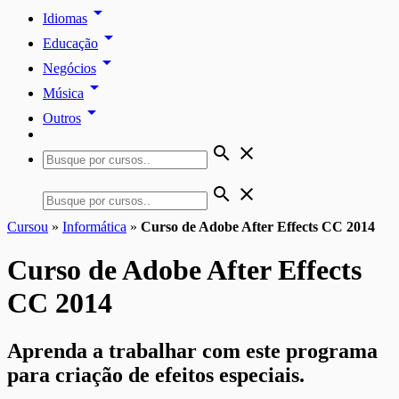
arrow_drop_down
Idiomas
arrow_drop_down
Educação
arrow_drop_down
Negócios
arrow_drop_down
Música
arrow_drop_down
Outros
search
close
search
close
Cursou
»
Informática
»
Curso de Adobe After Effects CC 2014
Curso de Adobe After Effects
CC 2014
Aprenda a trabalhar com este programa
para criação de efeitos especiais.