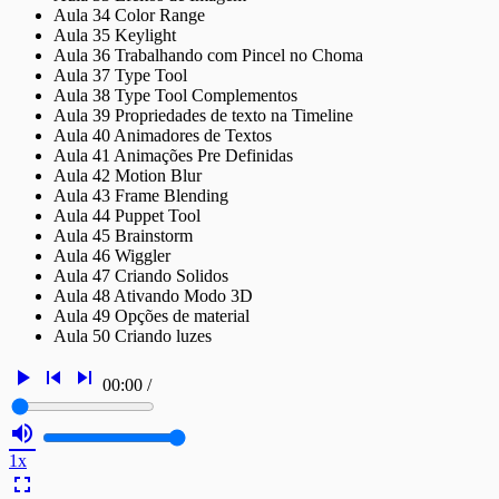
Aula 34 Color Range
Aula 35 Keylight
Aula 36 Trabalhando com Pincel no Choma
Aula 37 Type Tool
Aula 38 Type Tool Complementos
Aula 39 Propriedades de texto na Timeline
Aula 40 Animadores de Textos
Aula 41 Animações Pre Definidas
Aula 42 Motion Blur
Aula 43 Frame Blending
Aula 44 Puppet Tool
Aula 45 Brainstorm
Aula 46 Wiggler
Aula 47 Criando Solidos
Aula 48 Ativando Modo 3D
Aula 49 Opções de material
Aula 50 Criando luzes
play_arrow
skip_previous
skip_next
00:00
/
volume_up
1x
fullscreen