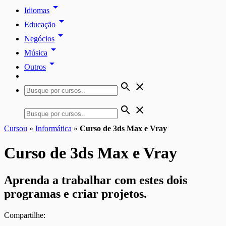
arrow_drop_down
Idiomas
arrow_drop_down
Educação
arrow_drop_down
Negócios
arrow_drop_down
Música
arrow_drop_down
Outros
search
close
search
close
Cursou
»
Informática
»
Curso de 3ds Max e Vray
Curso de 3ds Max e Vray
Aprenda a trabalhar com estes dois
programas e criar projetos.
Compartilhe: