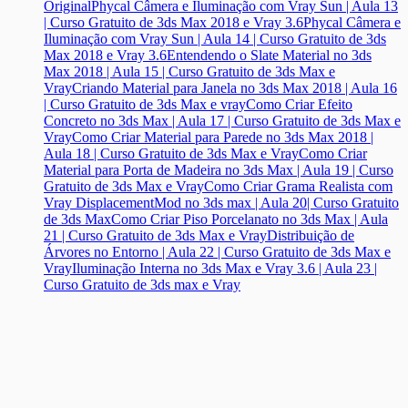
Original
Phycal Câmera e Iluminação com Vray Sun | Aula 13
| Curso Gratuito de 3ds Max 2018 e Vray 3.6
Phycal Câmera e
Iluminação com Vray Sun | Aula 14 | Curso Gratuito de 3ds
Max 2018 e Vray 3.6
Entendendo o Slate Material no 3ds
Max 2018 | Aula 15 | Curso Gratuito de 3ds Max e
Vray
Criando Material para Janela no 3ds Max 2018 | Aula 16
| Curso Gratuito de 3ds Max e vray
Como Criar Efeito
Concreto no 3ds Max | Aula 17 | Curso Gratuito de 3ds Max e
Vray
Como Criar Material para Parede no 3ds Max 2018 |
Aula 18 | Curso Gratuito de 3ds Max e Vray
Como Criar
Material para Porta de Madeira no 3ds Max | Aula 19 | Curso
Gratuito de 3ds Max e Vray
Como Criar Grama Realista com
Vray DisplacementMod no 3ds max | Aula 20| Curso Gratuito
de 3ds Max
Como Criar Piso Porcelanato no 3ds Max | Aula
21 | Curso Gratuito de 3ds Max e Vray
Distribuição de
Árvores no Entorno | Aula 22 | Curso Gratuito de 3ds Max e
Vray
Iluminação Interna no 3ds Max e Vray 3.6 | Aula 23 |
Curso Gratuito de 3ds max e Vray