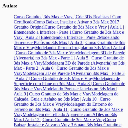
Aulas:
Curso Gratuito | 3ds Max e Vray | Crie 3Ds Realistas | Com
Certificado
Como Baixar, Instalar e Ativar o 3ds Max 2017
Gratuito Original
Curso Gratuito de 3ds Max e Vray | Aula 1 |
Entendendo a Interface - Parte 1
Curso Gratuito de 3ds Max e
Vray | Aula 2 | Entendendo a Interface - Parte 2
Modelando
Terrenos e Platôs no 3ds Max | Aula 3 | Curso Gratuito de 3ds
Max e Vray
Modelando Terreno Irregular no 3ds Max | Aula 4
| Curso Gratuito de 3ds Max e Vray
Modelagem 3D de Parede
(Alvenaria) no 3ds Max - Parte 1 | Aula 5 | Curso Gratuito de
3ds Max e Vray
Modelagem 3D de Parede (Alvenaria) no 3ds
Max - Parte 2 | Aula 6 | Curso Gratuito de 3ds Max e
Vray
Modelagem 3D de Parede (Alvenaria) 3ds Max - Parte 3
| Aula 7 | Curso Gratuito de 3ds Max e Vray
Modelagem de
Superfície com Plane no 3ds Max | Aula 8 | Curso Gratuito de
3ds Max e Vray
Modelando Portas e Janelas no 3ds Max |
Aula 9 | Curso Gratuito de 3ds Max e Vray
Modelagem de
Calçada, Guia e Asfalto no 3ds Max | Aula 10 | Curso
Gratuito de 3ds Max e Vray
Modelagem do Entorno do
Terreno no 3ds Max | Aula 11 | Curso Gratuito de 3ds Max e
Vray
Modelagem de Telhado Aparente com ATiles no 3ds
Max | Aula 12 | Curso Gratuito de 3ds Max e Vray
Como
Baixar, Instalar e Ativar o Vray 3.6 para 3ds Max Gratuito e