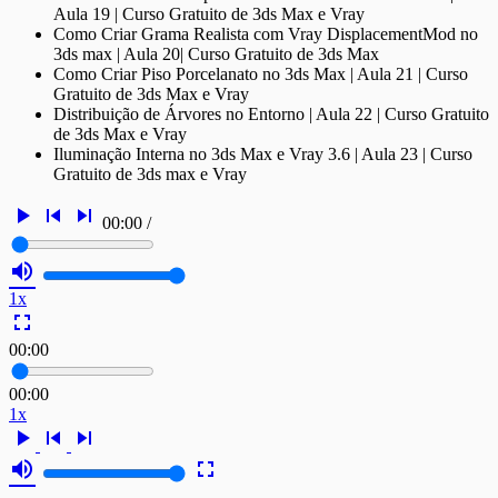
Aula 19 | Curso Gratuito de 3ds Max e Vray
Como Criar Grama Realista com Vray DisplacementMod no
3ds max | Aula 20| Curso Gratuito de 3ds Max
Como Criar Piso Porcelanato no 3ds Max | Aula 21 | Curso
Gratuito de 3ds Max e Vray
Distribuição de Árvores no Entorno | Aula 22 | Curso Gratuito
de 3ds Max e Vray
Iluminação Interna no 3ds Max e Vray 3.6 | Aula 23 | Curso
Gratuito de 3ds max e Vray
play_arrow
skip_previous
skip_next
00:00
/
volume_up
1x
fullscreen
00:00
00:00
1x
play_arrow
skip_previous
skip_next
volume_up
fullscreen