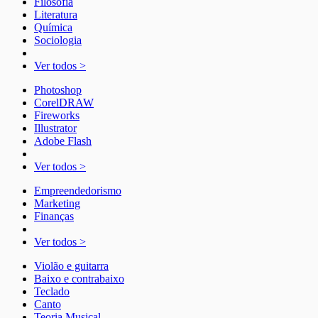
Filosofia
Literatura
Química
Sociologia
Ver todos >
Photoshop
CorelDRAW
Fireworks
Illustrator
Adobe Flash
Ver todos >
Empreendedorismo
Marketing
Finanças
Ver todos >
Violão e guitarra
Baixo e contrabaixo
Teclado
Canto
Teoria Musical