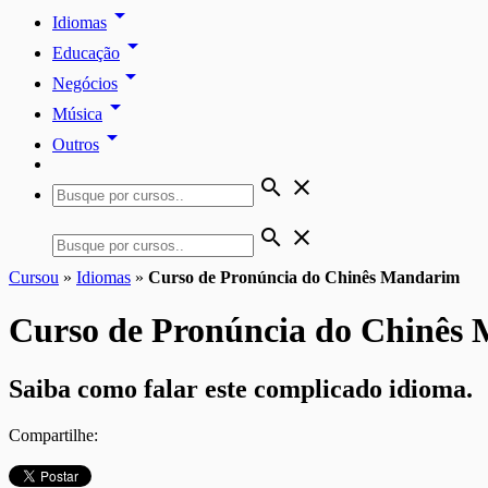
arrow_drop_down
Idiomas
arrow_drop_down
Educação
arrow_drop_down
Negócios
arrow_drop_down
Música
arrow_drop_down
Outros
search
close
search
close
Cursou
»
Idiomas
»
Curso de Pronúncia do Chinês Mandarim
Curso de Pronúncia do Chinês
Saiba como falar este complicado idioma.
Compartilhe: