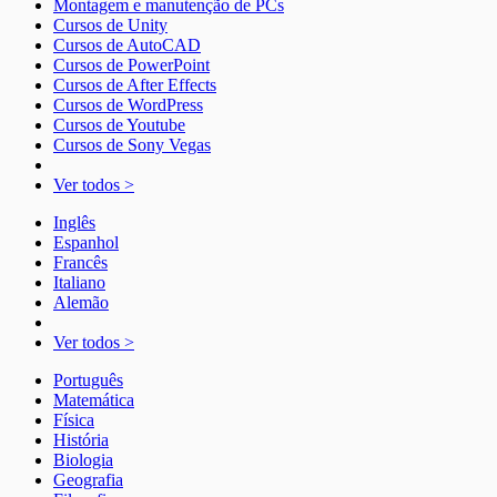
Montagem e manutenção de PCs
Cursos de Unity
Cursos de AutoCAD
Cursos de PowerPoint
Cursos de After Effects
Cursos de WordPress
Cursos de Youtube
Cursos de Sony Vegas
Ver todos >
Inglês
Espanhol
Francês
Italiano
Alemão
Ver todos >
Português
Matemática
Física
História
Biologia
Geografia