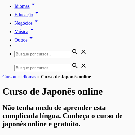
arrow_drop_down
Idiomas
arrow_drop_down
Educação
arrow_drop_down
Negócios
arrow_drop_down
Música
arrow_drop_down
Outros
search
close
search
close
Cursou
»
Idiomas
»
Curso de Japonês online
Curso de Japonês online
Não tenha medo de aprender esta
complicada língua. Conheça o curso de
japonês online e gratuito.