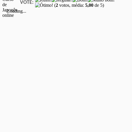
VOTE:
(
2
votos, média:
5,00
de 5)
Loading...