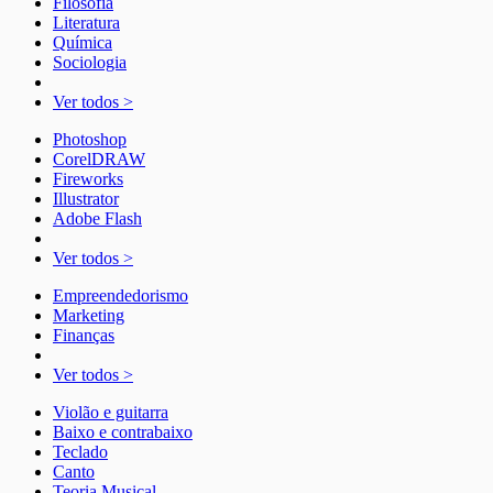
Filosofia
Literatura
Química
Sociologia
Ver todos >
Photoshop
CorelDRAW
Fireworks
Illustrator
Adobe Flash
Ver todos >
Empreendedorismo
Marketing
Finanças
Ver todos >
Violão e guitarra
Baixo e contrabaixo
Teclado
Canto
Teoria Musical