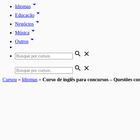
arrow_drop_down
Idiomas
arrow_drop_down
Educação
arrow_drop_down
Negócios
arrow_drop_down
Música
arrow_drop_down
Outros
search
close
search
close
Cursou
»
Idiomas
»
Curso de inglês para concursos – Questões c