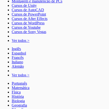
Montagem e manutenção de PCs
Cursos de Unity
Cursos de AutoCAD
Cursos de PowerPoint
Cursos de After Effects
Cursos de WordPress
Cursos de Youtube
Cursos de Sony Vegas
Ver todos >
Inglês
Espanhol
Francês
Italiano
Alemão
Ver todos >
Português
Matemática
Física
História
Biologia
Geografia