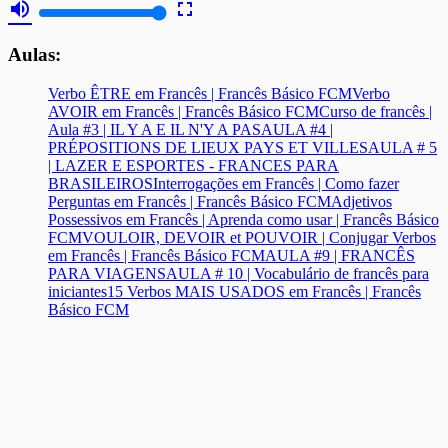
volume_up
fullscreen
Aulas:
Verbo ÊTRE em Francês | Francês Básico FCM
Verbo
AVOIR em Francês | Francês Básico FCM
Curso de francês |
Aula #3 | IL Y A E IL N'Y A PAS
AULA #4 |
PRÉPOSITIONS DE LIEUX PAYS ET VILLES
AULA # 5
| LAZER E ESPORTES - FRANCES PARA
BRASILEIROS
Interrogações em Francês | Como fazer
Perguntas em Francês | Francês Básico FCM
Adjetivos
Possessivos em Francês | Aprenda como usar | Francês Básico
FCM
VOULOIR, DEVOIR et POUVOIR | Conjugar Verbos
em Francês | Francês Básico FCM
AULA #9 | FRANCÊS
PARA VIAGENS
AULA # 10 | Vocabulário de francês para
iniciantes
15 Verbos MAIS USADOS em Francês | Francês
Básico FCM