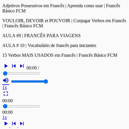
Adjetivos Possessivos em Francês | Aprenda como usar | Francês
Básico FCM
VOULOIR, DEVOIR et POUVOIR | Conjugar Verbos em Francês
| Francês Básico FCM
AULA #9 | FRANCÊS PARA VIAGENS
AULA # 10 | Vocabulário de francês para iniciantes
15 Verbos MAIS USADOS em Francês | Francês Básico FCM
play_arrow
skip_previous
skip_next
00:00
/
volume_up
1x
fullscreen
00:00
00:00
1x
play_arrow
skip_previous
skip_next