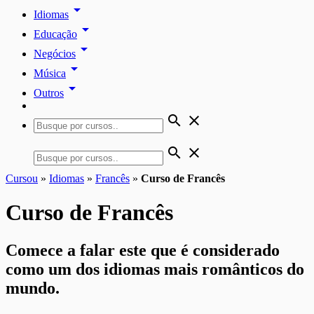
arrow_drop_down
Idiomas
arrow_drop_down
Educação
arrow_drop_down
Negócios
arrow_drop_down
Música
arrow_drop_down
Outros
search
close
search
close
Cursou
»
Idiomas
»
Francês
»
Curso de Francês
Curso de Francês
Comece a falar este que é considerado
como um dos idiomas mais românticos do
mundo.