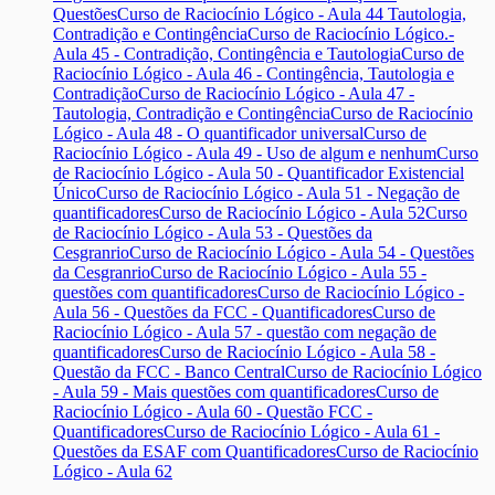
Questões
Curso de Raciocínio Lógico - Aula 44 Tautologia,
Contradição e Contingência
Curso de Raciocínio Lógico.-
Aula 45 - Contradição, Contingência e Tautologia
Curso de
Raciocínio Lógico - Aula 46 - Contingência, Tautologia e
Contradição
Curso de Raciocínio Lógico - Aula 47 -
Tautologia, Contradição e Contingência
Curso de Raciocínio
Lógico - Aula 48 - O quantificador universal
Curso de
Raciocínio Lógico - Aula 49 - Uso de algum e nenhum
Curso
de Raciocínio Lógico - Aula 50 - Quantificador Existencial
Único
Curso de Raciocínio Lógico - Aula 51 - Negação de
quantificadores
Curso de Raciocínio Lógico - Aula 52
Curso
de Raciocínio Lógico - Aula 53 - Questões da
Cesgranrio
Curso de Raciocínio Lógico - Aula 54 - Questões
da Cesgranrio
Curso de Raciocínio Lógico - Aula 55 -
questões com quantificadores
Curso de Raciocínio Lógico -
Aula 56 - Questões da FCC - Quantificadores
Curso de
Raciocínio Lógico - Aula 57 - questão com negação de
quantificadores
Curso de Raciocínio Lógico - Aula 58 -
Questão da FCC - Banco Central
Curso de Raciocínio Lógico
- Aula 59 - Mais questões com quantificadores
Curso de
Raciocínio Lógico - Aula 60 - Questão FCC -
Quantificadores
Curso de Raciocínio Lógico - Aula 61 -
Questões da ESAF com Quantificadores
Curso de Raciocínio
Lógico - Aula 62