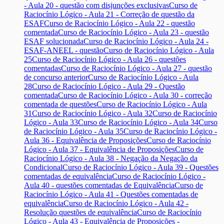
- Aula 20 - questão com disjunções exclusivas
Curso de
Raciocínio Lógico - Aula 21 - Correção de questão da
ESAF
Curso de Raciocínio Lógico - Aula 22 - questão
comentada
Curso de Raciocínio Lógico - Aula 23 - questão
ESAF solucionada
Curso de Raciocínio Lógico - Aula 24 -
ESAF-ANEEL - questão
Curso de Raciocínio Lógico - Aula
25
Curso de Raciocínio Lógico - Aula 26 - questões
comentadas
Curso de Raciocínio Lógico - Aula 27 - questão
de concurso anterior
Curso de Raciocínio Lógico - Aula
28
Curso de Raciocínio Lógico - Aula 29 - Questão
comentada
Curso de Raciocínio Lógico - Aula 30 - correção
comentada de questões
Curso de Raciocínio Lógico - Aula
31
Curso de Raciocínio Lógico - Aula 32
Curso de Raciocínio
Lógico - Aula 33
Curso de Raciocínio Lógico - Aula 34
Curso
de Raciocínio Lógico - Aula 35
Curso de Raciocínio Lógico -
Aula 36 - Equivalência de Proposições
Curso de Raciocínio
Lógico - Aula 37 - Equivalência de Proposições
Curso de
Raciocínio Lógico - Aula 38 - Negação da Negação da
Condicional
Curso de Raciocínio Lógico - Aula 39 - Questões
comentadas de equivalência
Curso de Raciocínio Lógico -
Aula 40 - questões comentadas de Equivalência
Curso de
Raciocínio Lógico - Aula 41 - Questões comentadas de
equivalência
Curso de Raciocínio Lógico - Aula 42 -
Resolução questões de equivalência
Curso de Raciocínio
Lógico - Aula 43 - Equivalência de Proposições -