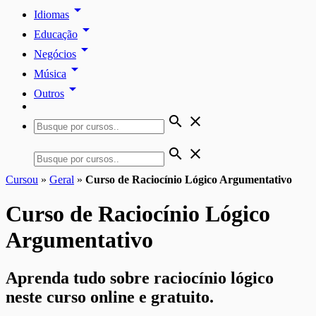
arrow_drop_down
Idiomas
arrow_drop_down
Educação
arrow_drop_down
Negócios
arrow_drop_down
Música
arrow_drop_down
Outros
search
close
search
close
Cursou
»
Geral
»
Curso de Raciocínio Lógico Argumentativo
Curso de Raciocínio Lógico
Argumentativo
Aprenda tudo sobre raciocínio lógico
neste curso online e gratuito.