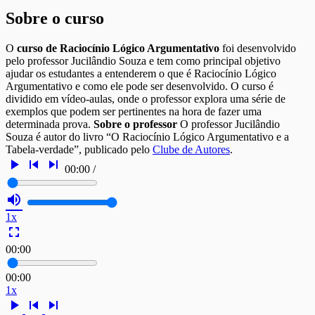
Sobre o curso
O
curso de Raciocínio Lógico Argumentativo
foi desenvolvido
pelo professor Jucilândio Souza e tem como principal objetivo
ajudar os estudantes a entenderem o que é Raciocínio Lógico
Argumentativo e como ele pode ser desenvolvido. O curso é
dividido em vídeo-aulas, onde o professor explora uma série de
exemplos que podem ser pertinentes na hora de fazer uma
determinada prova.
Sobre o professor
O professor Jucilândio
Souza é autor do livro “O Raciocínio Lógico Argumentativo e a
Tabela-verdade”, publicado pelo
Clube de Autores
.
play_arrow
skip_previous
skip_next
00:00
/
volume_up
1x
fullscreen
00:00
00:00
1x
play_arrow
skip_previous
skip_next