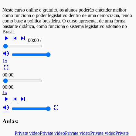
Neste curso online e gratuito, os alunos poderão entender melhor
como funciona o poder legislativo dentro de uma democracia, tendo
como base a política brasileira. O curso apresenta, de uma forma
bastante didática, como funciona o sistema legislativo adotado no
Brasil.
play_arrow
skip_previous
skip_next
00:00
/
volume_up
1x
fullscreen
00:00
00:00
1x
play_arrow
skip_previous
skip_next
volume_up
fullscreen
Aulas:
Private video
Private video
Private video
Private video
Private