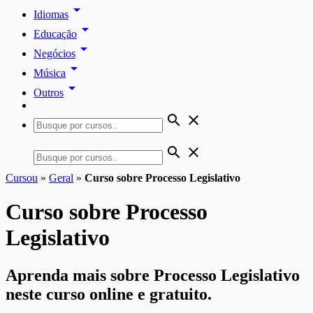
arrow_drop_down
Idiomas
arrow_drop_down
Educação
arrow_drop_down
Negócios
arrow_drop_down
Música
arrow_drop_down
Outros
search
close
search
close
Cursou
»
Geral
»
Curso sobre Processo Legislativo
Curso sobre Processo
Legislativo
Aprenda mais sobre Processo Legislativo
neste curso online e gratuito.