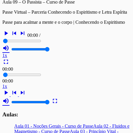
Aula 09 – O Passista – Curso de Passe
Passe Virtual – Parceria Conhecendo o Espiritismo e Letra Espírita
Passe para acalmar a mente e o corpo | Conhecendo o Espiritismo
play_arrow
skip_previous
skip_next
00:00
/
volume_up
1x
fullscreen
00:00
00:00
1x
play_arrow
skip_previous
skip_next
volume_up
fullscreen
Aulas:
Aula 01 - Noções Gerais - Curso de Passe
Aula 02 - Fluidos e
Magnetismo - Curso de Passe
Aula 03 - Princípio Vital -