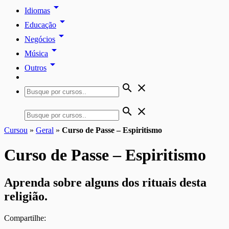
arrow_drop_down
Idiomas
arrow_drop_down
Educação
arrow_drop_down
Negócios
arrow_drop_down
Música
arrow_drop_down
Outros
search
close
search
close
Cursou
»
Geral
»
Curso de Passe – Espiritismo
Curso de Passe – Espiritismo
Aprenda sobre alguns dos rituais desta
religião.
Compartilhe: