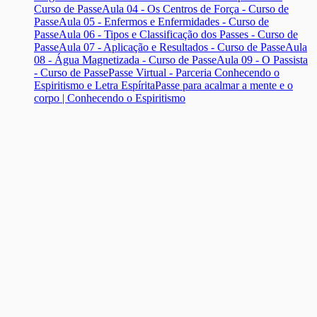
Curso de Passe
Aula 04 - Os Centros de Força - Curso de
Passe
Aula 05 - Enfermos e Enfermidades - Curso de
Passe
Aula 06 - Tipos e Classificação dos Passes - Curso de
Passe
Aula 07 - Aplicação e Resultados - Curso de Passe
Aula
08 - Água Magnetizada - Curso de Passe
Aula 09 - O Passista
- Curso de Passe
Passe Virtual - Parceria Conhecendo o
Espiritismo e Letra Espírita
Passe para acalmar a mente e o
corpo | Conhecendo o Espiritismo