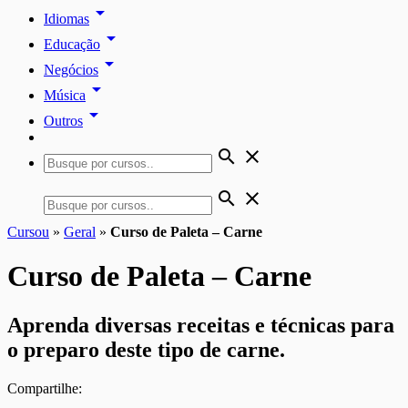
arrow_drop_down
Idiomas
arrow_drop_down
Educação
arrow_drop_down
Negócios
arrow_drop_down
Música
arrow_drop_down
Outros
search
close
search
close
Cursou
»
Geral
»
Curso de Paleta – Carne
Curso de Paleta – Carne
Aprenda diversas receitas e técnicas para
o preparo deste tipo de carne.
Compartilhe: