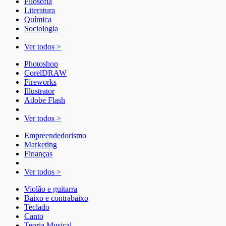
Filosofia
Literatura
Química
Sociologia
Ver todos >
Photoshop
CorelDRAW
Fireworks
Illustrator
Adobe Flash
Ver todos >
Empreendedorismo
Marketing
Finanças
Ver todos >
Violão e guitarra
Baixo e contrabaixo
Teclado
Canto
Teoria Musical