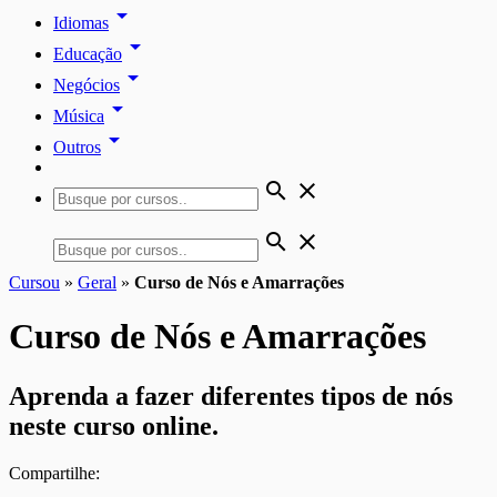
arrow_drop_down
Idiomas
arrow_drop_down
Educação
arrow_drop_down
Negócios
arrow_drop_down
Música
arrow_drop_down
Outros
search
close
search
close
Cursou
»
Geral
»
Curso de Nós e Amarrações
Curso de Nós e Amarrações
Aprenda a fazer diferentes tipos de nós
neste curso online.
Compartilhe: