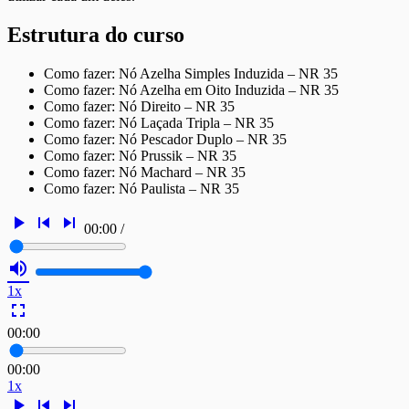
Estrutura do curso
Como fazer: Nó Azelha Simples Induzida – NR 35
Como fazer: Nó Azelha em Oito Induzida – NR 35
Como fazer: Nó Direito – NR 35
Como fazer: Nó Laçada Tripla – NR 35
Como fazer: Nó Pescador Duplo – NR 35
Como fazer: Nó Prussik – NR 35
Como fazer: Nó Machard – NR 35
Como fazer: Nó Paulista – NR 35
play_arrow
skip_previous
skip_next
00:00
/
volume_up
1x
fullscreen
00:00
00:00
1x
play_arrow
skip_previous
skip_next