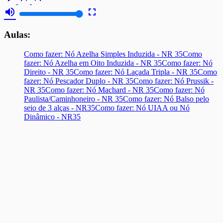
volume_up
fullscreen
Aulas:
Como fazer: Nó Azelha Simples Induzida - NR 35
Como
fazer: Nó Azelha em Oito Induzida - NR 35
Como fazer: Nó
Direito - NR 35
Como fazer: Nó Laçada Tripla - NR 35
Como
fazer: Nó Pescador Duplo - NR 35
Como fazer: Nó Prussik -
NR 35
Como fazer: Nó Machard - NR 35
Como fazer: Nó
Paulista/Caminhoneiro - NR 35
Como fazer: Nó Balso pelo
seio de 3 alças - NR35
Como fazer: Nó UIAA ou Nó
Dinâmico - NR35