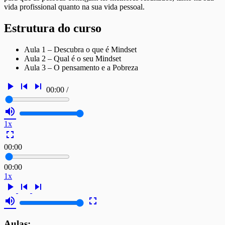
vida profissional quanto na sua vida pessoal.
Estrutura do curso
Aula 1 – Descubra o que é Mindset
Aula 2 – Qual é o seu Mindset
Aula 3 – O pensamento e a Pobreza
play_arrow
skip_previous
skip_next
00:00
/
volume_up
1x
fullscreen
00:00
00:00
1x
play_arrow
skip_previous
skip_next
volume_up
fullscreen
Aulas: