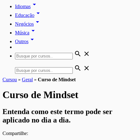
arrow_drop_down
Idiomas
arrow_drop_down
Educação
arrow_drop_down
Negócios
arrow_drop_down
Música
arrow_drop_down
Outros
search
close
search
close
Cursou
»
Geral
»
Curso de Mindset
Curso de Mindset
Entenda como este termo pode ser
aplicado no dia a dia.
Compartilhe: