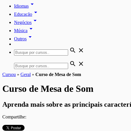
arrow_drop_down
Idiomas
arrow_drop_down
Educação
arrow_drop_down
Negócios
arrow_drop_down
Música
arrow_drop_down
Outros
search
close
search
close
Cursou
»
Geral
»
Curso de Mesa de Som
Curso de Mesa de Som
Aprenda mais sobre as principais caracterí
Compartilhe: