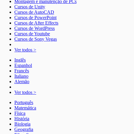
Montagem e manutenção de PCs
Cursos de Unity
Cursos de AutoCAD
Cursos de PowerPoint
Cursos de After Effects
Cursos de WordPress
Cursos de Youtube
Cursos de Sony Vegas
Ver todos >
Inglês
Espanhol
Francês
Italiano
Alemão
Ver todos >
Português
Matemática
Física
História
Biologia
Geografia