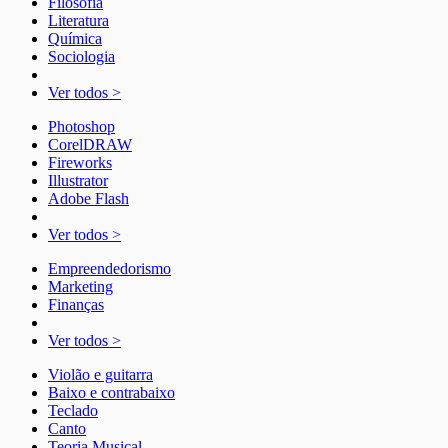
Filosofia
Literatura
Química
Sociologia
Ver todos >
Photoshop
CorelDRAW
Fireworks
Illustrator
Adobe Flash
Ver todos >
Empreendedorismo
Marketing
Finanças
Ver todos >
Violão e guitarra
Baixo e contrabaixo
Teclado
Canto
Teoria Musical