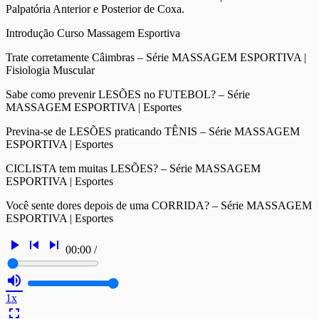
Palpatória Anterior e Posterior de Coxa.
Introdução Curso Massagem Esportiva
Trate corretamente Câimbras – Série MASSAGEM ESPORTIVA |
Fisiologia Muscular
Sabe como prevenir LESÕES no FUTEBOL? – Série
MASSAGEM ESPORTIVA | Esportes
Previna-se de LESÕES praticando TÊNIS – Série MASSAGEM
ESPORTIVA | Esportes
CICLISTA tem muitas LESÕES? – Série MASSAGEM
ESPORTIVA | Esportes
Você sente dores depois de uma CORRIDA? – Série MASSAGEM
ESPORTIVA | Esportes
play_arrow
skip_previous
skip_next
00:00
/
volume_up
1x
fullscreen