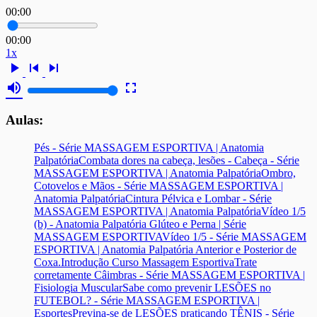
00:00
00:00
1x
play_arrow
skip_previous
skip_next
volume_up
fullscreen
Aulas:
Pés - Série MASSAGEM ESPORTIVA | Anatomia
Palpatória
Combata dores na cabeça, lesões - Cabeça - Série
MASSAGEM ESPORTIVA | Anatomia Palpatória
Ombro,
Cotovelos e Mãos - Série MASSAGEM ESPORTIVA |
Anatomia Palpatória
Cintura Pélvica e Lombar - Série
MASSAGEM ESPORTIVA | Anatomia Palpatória
Vídeo 1/5
(b) - Anatomia Palpatória Glúteo e Perna | Série
MASSAGEM ESPORTIVA
Vídeo 1/5 - Série MASSAGEM
ESPORTIVA | Anatomia Palpatória Anterior e Posterior de
Coxa.
Introdução Curso Massagem Esportiva
Trate
corretamente Câimbras - Série MASSAGEM ESPORTIVA |
Fisiologia Muscular
Sabe como prevenir LESÕES no
FUTEBOL? - Série MASSAGEM ESPORTIVA |
Esportes
Previna-se de LESÕES praticando TÊNIS - Série