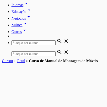
arrow_drop_down
Idiomas
arrow_drop_down
Educação
arrow_drop_down
Negócios
arrow_drop_down
Música
arrow_drop_down
Outros
search
close
search
close
Cursou
»
Geral
»
Curso de Manual de Montagem de Móveis