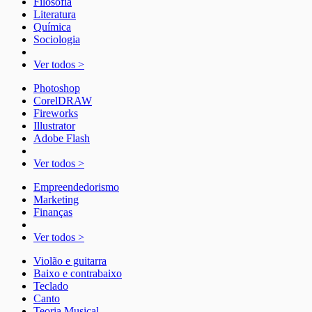
Filosofia
Literatura
Química
Sociologia
Ver todos >
Photoshop
CorelDRAW
Fireworks
Illustrator
Adobe Flash
Ver todos >
Empreendedorismo
Marketing
Finanças
Ver todos >
Violão e guitarra
Baixo e contrabaixo
Teclado
Canto
Teoria Musical