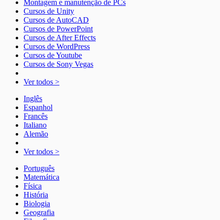
Montagem e manutenção de PCs
Cursos de Unity
Cursos de AutoCAD
Cursos de PowerPoint
Cursos de After Effects
Cursos de WordPress
Cursos de Youtube
Cursos de Sony Vegas
Ver todos >
Inglês
Espanhol
Francês
Italiano
Alemão
Ver todos >
Português
Matemática
Física
História
Biologia
Geografia