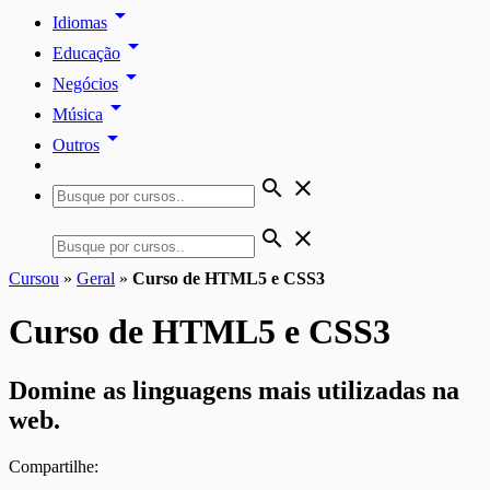
arrow_drop_down
Idiomas
arrow_drop_down
Educação
arrow_drop_down
Negócios
arrow_drop_down
Música
arrow_drop_down
Outros
search
close
search
close
Cursou
»
Geral
»
Curso de HTML5 e CSS3
Curso de HTML5 e CSS3
Domine as linguagens mais utilizadas na
web.
Compartilhe: