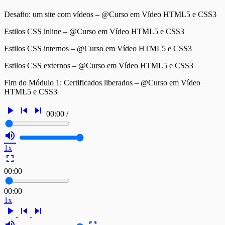
Desafio: um site com vídeos – @Curso em Vídeo HTML5 e CSS3
Estilos CSS inline – @Curso em Vídeo HTML5 e CSS3
Estilos CSS internos – @Curso em Vídeo HTML5 e CSS3
Estilos CSS externos – @Curso em Vídeo HTML5 e CSS3
Fim do Módulo 1: Certificados liberados – @Curso em Vídeo
HTML5 e CSS3
play_arrow
skip_previous
skip_next
00:00
/
volume_up
1x
fullscreen
00:00
00:00
1x
play_arrow
skip_previous
skip_next