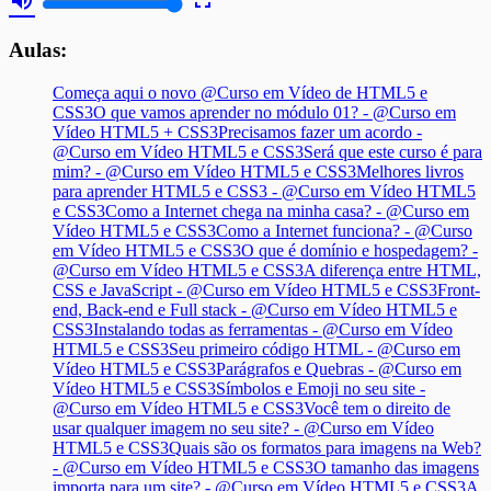
volume_up
fullscreen
Aulas:
Começa aqui o novo @Curso em Vídeo de HTML5 e
CSS3
O que vamos aprender no módulo 01? - @Curso em
Vídeo HTML5 + CSS3
Precisamos fazer um acordo -
@Curso em Vídeo HTML5 e CSS3
Será que este curso é para
mim? - @Curso em Vídeo HTML5 e CSS3
Melhores livros
para aprender HTML5 e CSS3 - @Curso em Vídeo HTML5
e CSS3
Como a Internet chega na minha casa? - @Curso em
Vídeo HTML5 e CSS3
Como a Internet funciona? - @Curso
em Vídeo HTML5 e CSS3
O que é domínio e hospedagem? -
@Curso em Vídeo HTML5 e CSS3
A diferença entre HTML,
CSS e JavaScript - @Curso em Vídeo HTML5 e CSS3
Front-
end, Back-end e Full stack - @Curso em Vídeo HTML5 e
CSS3
Instalando todas as ferramentas - @Curso em Vídeo
HTML5 e CSS3
Seu primeiro código HTML - @Curso em
Vídeo HTML5 e CSS3
Parágrafos e Quebras - @Curso em
Vídeo HTML5 e CSS3
Símbolos e Emoji no seu site -
@Curso em Vídeo HTML5 e CSS3
Você tem o direito de
usar qualquer imagem no seu site? - @Curso em Vídeo
HTML5 e CSS3
Quais são os formatos para imagens na Web?
- @Curso em Vídeo HTML5 e CSS3
O tamanho das imagens
importa para um site? - @Curso em Vídeo HTML5 e CSS3
A