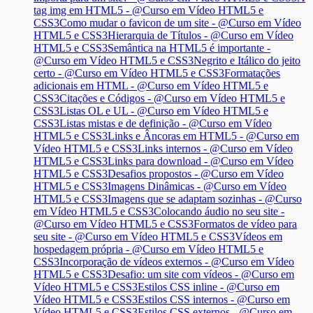
tag img em HTML5 - @Curso em Vídeo HTML5 e
CSS3
Como mudar o favicon de um site - @Curso em Vídeo
HTML5 e CSS3
Hierarquia de Títulos - @Curso em Vídeo
HTML5 e CSS3
Semântica na HTML5 é importante -
@Curso em Vídeo HTML5 e CSS3
Negrito e Itálico do jeito
certo - @Curso em Vídeo HTML5 e CSS3
Formatações
adicionais em HTML - @Curso em Vídeo HTML5 e
CSS3
Citações e Códigos - @Curso em Vídeo HTML5 e
CSS3
Listas OL e UL - @Curso em Vídeo HTML5 e
CSS3
Listas mistas e de definição - @Curso em Vídeo
HTML5 e CSS3
Links e Âncoras em HTML5 - @Curso em
Vídeo HTML5 e CSS3
Links internos - @Curso em Vídeo
HTML5 e CSS3
Links para download - @Curso em Vídeo
HTML5 e CSS3
Desafios propostos - @Curso em Vídeo
HTML5 e CSS3
Imagens Dinâmicas - @Curso em Vídeo
HTML5 e CSS3
Imagens que se adaptam sozinhas - @Curso
em Vídeo HTML5 e CSS3
Colocando áudio no seu site -
@Curso em Vídeo HTML5 e CSS3
Formatos de vídeo para
seu site - @Curso em Vídeo HTML5 e CSS3
Vídeos em
hospedagem própria - @Curso em Vídeo HTML5 e
CSS3
Incorporação de vídeos externos - @Curso em Vídeo
HTML5 e CSS3
Desafio: um site com vídeos - @Curso em
Vídeo HTML5 e CSS3
Estilos CSS inline - @Curso em
Vídeo HTML5 e CSS3
Estilos CSS internos - @Curso em
Vídeo HTML5 e CSS3
Estilos CSS externos - @Curso em