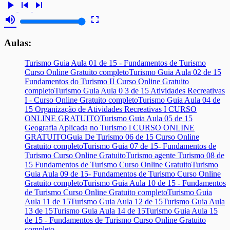
play_arrow
skip_previous
skip_next
volume_up
fullscreen
Aulas:
Turismo Guia Aula 01 de 15 - Fundamentos de Turismo
Curso Online Gratuito completo
Turismo Guia Aula 02 de 15
Fundamentos do Turismo II Curso Online Gratuito
completo
Turismo Guia Aula 0 3 de 15 Atividades Recreativas
I - Curso Online Gratuito completo
Turismo Guia Aula 04 de
15 Organização de Atividades Recreativas I CURSO
ONLINE GRATUITO
Turismo Guia Aula 05 de 15
Geografia Aplicada no Turismo l CURSO ONLINE
GRATUITO
Guia De Turismo 06 de 15 Curso Online
Gratuito completo
Turismo Guia 07 de 15- Fundamentos de
Turismo Curso Online Gratuito
Turismo agente Turismo 08 de
15 Fundamentos de Turismo Curso Online Gratuito
Turismo
Guia Aula 09 de 15- Fundamentos de Turismo Curso Online
Gratuito completo
Turismo Guia Aula 10 de 15 - Fundamentos
de Turismo Curso Online Gratuito completo
Turismo Guia
Aula 11 de 15
Turismo Guia Aula 12 de 15
Turismo Guia Aula
13 de 15
Turismo Guia Aula 14 de 15
Turismo Guia Aula 15
de 15 - Fundamentos de Turismo Curso Online Gratuito
completo