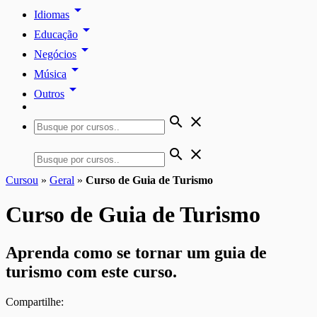
arrow_drop_down
Idiomas
arrow_drop_down
Educação
arrow_drop_down
Negócios
arrow_drop_down
Música
arrow_drop_down
Outros
search
close
search
close
Cursou
»
Geral
»
Curso de Guia de Turismo
Curso de Guia de Turismo
Aprenda como se tornar um guia de
turismo com este curso.
Compartilhe: