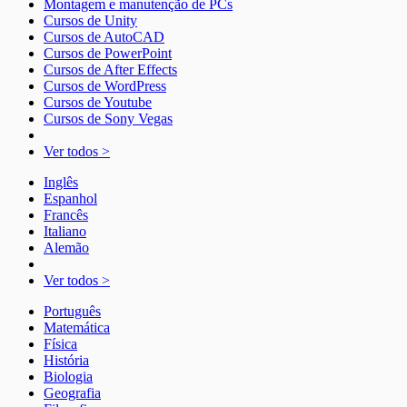
Montagem e manutenção de PCs
Cursos de Unity
Cursos de AutoCAD
Cursos de PowerPoint
Cursos de After Effects
Cursos de WordPress
Cursos de Youtube
Cursos de Sony Vegas
Ver todos >
Inglês
Espanhol
Francês
Italiano
Alemão
Ver todos >
Português
Matemática
Física
História
Biologia
Geografia