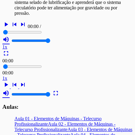
sistema selado de lubrificação e aprenderá que o sistema
circulatório pode ter alimentação por gravidade ou por
pressão.
play_arrow
skip_previous
skip_next
00:00
/
volume_up
1x
fullscreen
00:00
00:00
1x
play_arrow
skip_previous
skip_next
volume_up
fullscreen
Aulas:
Aula 01 - Elementos de Máquinas - Telecurso
Profissionalizante
Aula 02 - Elementos de Máquinas -
Telecurso Profissionalizante
Aula 03 - Elementos de Máquinas
- Telecurso Profissionalizante
Aula 04 - Elementos de