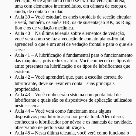
vedação, você aprenderá como se faz uma vedação direta,
uma com elementos intermediários, em câmara de estopa e,
ainda, de contato circular.
Aula 39 – Você estudará os anéis toroidais de secção circular
e verá, também, os anéis HR, os de sustentação BK, os Ring-
flon e os de vedação mecânica.
Aula 40 – Na última teleaula sobre elementos de vedação,
você verá como se faz a vedação de contato plano-frontal,
aprenderá o que é um anel de vedação frontal e para o que ele
serve.
Aula 41 – A lubrificação é fundamental para o funcionamento
das máquinas, pois reduz o atrito. Você conhecerá os tipos de
atrito presentes na lubrificação e os tipos de lubrificantes que
existem.
Aula 42 – Você aprenderá que, para a escolha correta do
lubrificante, deve-se levar em conta suas principais
propriedades.
Aula 43 – Você conhecerá o sistema com perda total de
lubrificante e quais são os dispositivos de aplicação utilizados
neste sistema.
Aula 44 – Você verá como funcionam mais alguns
dispositivos para lubrificação por perda total. Além disso,
conhecerá o lubrificador por névoa e os mancais de cavidade,
observando de perto a sua utilização.
Aula 45 – Nesta última teleaula, você verá como funciona o