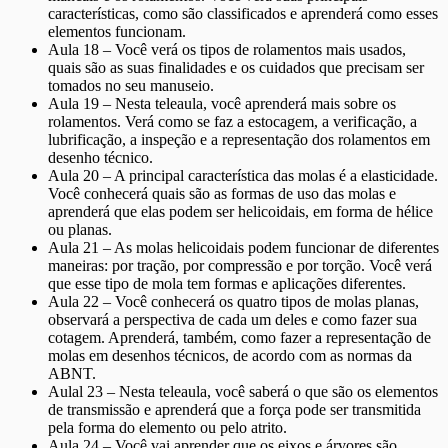
características, como são classificados e aprenderá como esses
elementos funcionam.
Aula 18 – Você verá os tipos de rolamentos mais usados,
quais são as suas finalidades e os cuidados que precisam ser
tomados no seu manuseio.
Aula 19 – Nesta teleaula, você aprenderá mais sobre os
rolamentos. Verá como se faz a estocagem, a verificação, a
lubrificação, a inspeção e a representação dos rolamentos em
desenho técnico.
Aula 20 – A principal característica das molas é a elasticidade.
Você conhecerá quais são as formas de uso das molas e
aprenderá que elas podem ser helicoidais, em forma de hélice
ou planas.
Aula 21 – As molas helicoidais podem funcionar de diferentes
maneiras: por tração, por compressão e por torção. Você verá
que esse tipo de mola tem formas e aplicações diferentes.
Aula 22 – Você conhecerá os quatro tipos de molas planas,
observará a perspectiva de cada um deles e como fazer sua
cotagem. Aprenderá, também, como fazer a representação de
molas em desenhos técnicos, de acordo com as normas da
ABNT.
Aulal 23 – Nesta teleaula, você saberá o que são os elementos
de transmissão e aprenderá que a força pode ser transmitida
pela forma do elemento ou pelo atrito.
Aula 24 – Você vai aprender que os eixos e árvores são