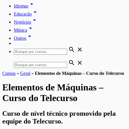
arrow_drop_down
Idiomas
arrow_drop_down
Educação
arrow_drop_down
Negócios
arrow_drop_down
Música
arrow_drop_down
Outros
search
close
search
close
Cursou
»
Geral
»
Elementos de Máquinas – Curso do Telecurso
Elementos de Máquinas –
Curso do Telecurso
Curso de nível técnico promovido pela
equipe do Telecurso.