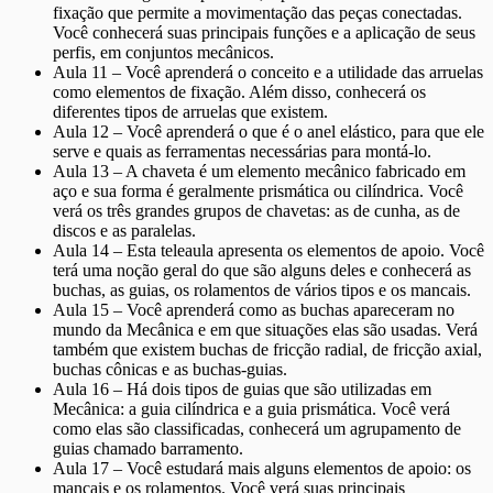
fixação que permite a movimentação das peças conectadas.
Você conhecerá suas principais funções e a aplicação de seus
perfis, em conjuntos mecânicos.
Aula 11 – Você aprenderá o conceito e a utilidade das arruelas
como elementos de fixação. Além disso, conhecerá os
diferentes tipos de arruelas que existem.
Aula 12 – Você aprenderá o que é o anel elástico, para que ele
serve e quais as ferramentas necessárias para montá-lo.
Aula 13 – A chaveta é um elemento mecânico fabricado em
aço e sua forma é geralmente prismática ou cilíndrica. Você
verá os três grandes grupos de chavetas: as de cunha, as de
discos e as paralelas.
Aula 14 – Esta teleaula apresenta os elementos de apoio. Você
terá uma noção geral do que são alguns deles e conhecerá as
buchas, as guias, os rolamentos de vários tipos e os mancais.
Aula 15 – Você aprenderá como as buchas apareceram no
mundo da Mecânica e em que situações elas são usadas. Verá
também que existem buchas de fricção radial, de fricção axial,
buchas cônicas e as buchas-guias.
Aula 16 – Há dois tipos de guias que são utilizadas em
Mecânica: a guia cilíndrica e a guia prismática. Você verá
como elas são classificadas, conhecerá um agrupamento de
guias chamado barramento.
Aula 17 – Você estudará mais alguns elementos de apoio: os
mancais e os rolamentos. Você verá suas principais