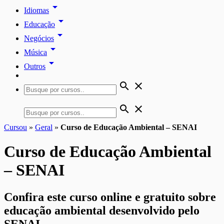
arrow_drop_down
Idiomas
arrow_drop_down
Educação
arrow_drop_down
Negócios
arrow_drop_down
Música
arrow_drop_down
Outros
search
close
search
close
Cursou
»
Geral
»
Curso de Educação Ambiental – SENAI
Curso de Educação Ambiental
– SENAI
Confira este curso online e gratuito sobre
educação ambiental desenvolvido pelo
SENAI.