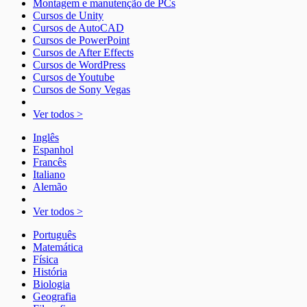
Montagem e manutenção de PCs
Cursos de Unity
Cursos de AutoCAD
Cursos de PowerPoint
Cursos de After Effects
Cursos de WordPress
Cursos de Youtube
Cursos de Sony Vegas
Ver todos >
Inglês
Espanhol
Francês
Italiano
Alemão
Ver todos >
Português
Matemática
Física
História
Biologia
Geografia