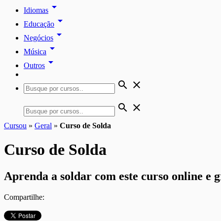
arrow_drop_down
Idiomas
arrow_drop_down
Educação
arrow_drop_down
Negócios
arrow_drop_down
Música
arrow_drop_down
Outros
search
close
search
close
Cursou
»
Geral
»
Curso de Solda
Curso de Solda
Aprenda a soldar com este curso online e g
Compartilhe: