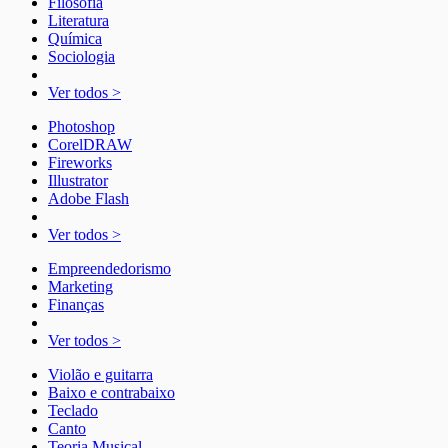
Filosofia
Literatura
Química
Sociologia
Ver todos >
Photoshop
CorelDRAW
Fireworks
Illustrator
Adobe Flash
Ver todos >
Empreendedorismo
Marketing
Finanças
Ver todos >
Violão e guitarra
Baixo e contrabaixo
Teclado
Canto
Teoria Musical