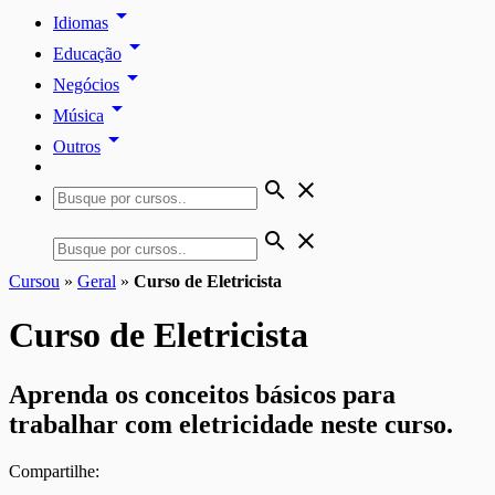
arrow_drop_down
Idiomas
arrow_drop_down
Educação
arrow_drop_down
Negócios
arrow_drop_down
Música
arrow_drop_down
Outros
search
close
search
close
Cursou
»
Geral
»
Curso de Eletricista
Curso de Eletricista
Aprenda os conceitos básicos para
trabalhar com eletricidade neste curso.
Compartilhe: