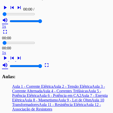
play_arrow
skip_previous
skip_next
00:00
/
volume_up
1x
fullscreen
00:00
00:00
1x
play_arrow
skip_previous
skip_next
volume_up
fullscreen
Aulas:
Aula 1 - Corrente Elétrica
Aula 2 - Tensão Elétrica
Aula 3 -
Corrente Alternada
Aula 4 - Correntes Trifásicas
Aula 5 -
Potência Elétrica
Aula 6 - Potência em CA2
Aula 7 - Energia
Elétrica
Aula 8 - Magnetismo
Aula 9 - Lei de Ohm
Aula 10
Transformadores
Aula 11 - Resistência Elétrica
Aula 12 -
Associação de Resistores