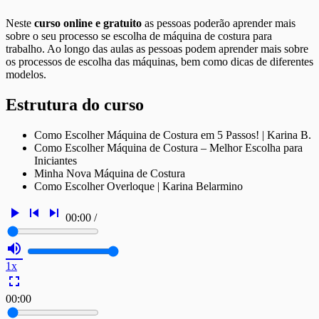
Neste
curso online e gratuito
as pessoas poderão aprender mais
sobre o seu processo se escolha de máquina de costura para
trabalho. Ao longo das aulas as pessoas podem aprender mais sobre
os processos de escolha das máquinas, bem como dicas de diferentes
modelos.
Estrutura do curso
Como Escolher Máquina de Costura em 5 Passos! | Karina B.
Como Escolher Máquina de Costura – Melhor Escolha para
Iniciantes
Minha Nova Máquina de Costura
Como Escolher Overloque | Karina Belarmino
play_arrow
skip_previous
skip_next
00:00
/
volume_up
1x
fullscreen
00:00