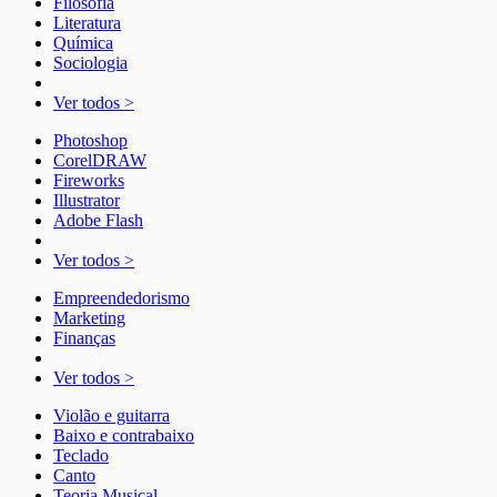
Filosofia
Literatura
Química
Sociologia
Ver todos >
Photoshop
CorelDRAW
Fireworks
Illustrator
Adobe Flash
Ver todos >
Empreendedorismo
Marketing
Finanças
Ver todos >
Violão e guitarra
Baixo e contrabaixo
Teclado
Canto
Teoria Musical