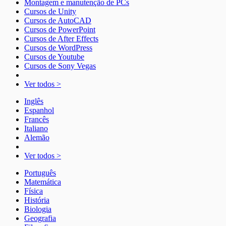
Montagem e manutenção de PCs
Cursos de Unity
Cursos de AutoCAD
Cursos de PowerPoint
Cursos de After Effects
Cursos de WordPress
Cursos de Youtube
Cursos de Sony Vegas
Ver todos >
Inglês
Espanhol
Francês
Italiano
Alemão
Ver todos >
Português
Matemática
Física
História
Biologia
Geografia