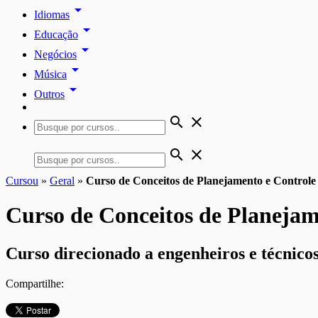
arrow_drop_down
Idiomas
arrow_drop_down
Educação
arrow_drop_down
Negócios
arrow_drop_down
Música
arrow_drop_down
Outros
search
close
search
close
Cursou
»
Geral
»
Curso de Conceitos de Planejamento e Control
Curso de Conceitos de Planeja
Curso direcionado a engenheiros e técnicos
Compartilhe: