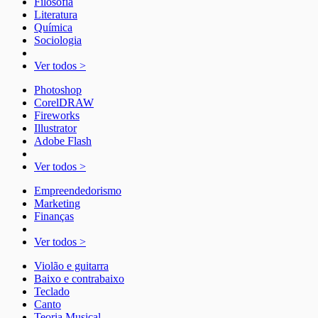
Filosofia
Literatura
Química
Sociologia
Ver todos >
Photoshop
CorelDRAW
Fireworks
Illustrator
Adobe Flash
Ver todos >
Empreendedorismo
Marketing
Finanças
Ver todos >
Violão e guitarra
Baixo e contrabaixo
Teclado
Canto
Teoria Musical