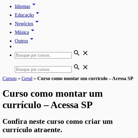
arrow_drop_down
Idiomas
arrow_drop_down
Educação
arrow_drop_down
Negócios
arrow_drop_down
Música
arrow_drop_down
Outros
search
close
search
close
Cursou
»
Geral
»
Curso como montar um currículo – Acessa SP
Curso como montar um
currículo – Acessa SP
Confira neste curso como criar um
currículo atraente.