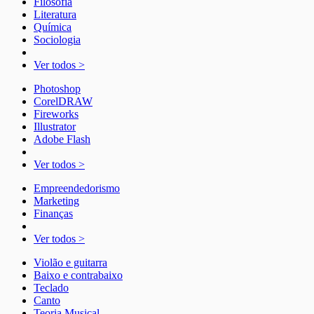
Filosofia
Literatura
Química
Sociologia
Ver todos >
Photoshop
CorelDRAW
Fireworks
Illustrator
Adobe Flash
Ver todos >
Empreendedorismo
Marketing
Finanças
Ver todos >
Violão e guitarra
Baixo e contrabaixo
Teclado
Canto
Teoria Musical