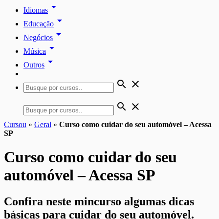
arrow_drop_down
Idiomas
arrow_drop_down
Educação
arrow_drop_down
Negócios
arrow_drop_down
Música
arrow_drop_down
Outros
search
close
search
close
Cursou
»
Geral
»
Curso como cuidar do seu automóvel – Acessa
SP
Curso como cuidar do seu
automóvel – Acessa SP
Confira neste mincurso algumas dicas
básicas para cuidar do seu automóvel.