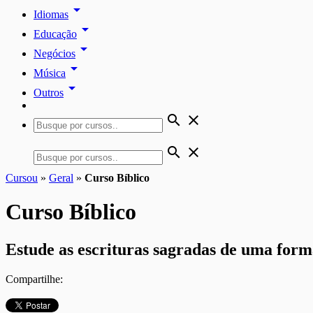
arrow_drop_down
Idiomas
arrow_drop_down
Educação
arrow_drop_down
Negócios
arrow_drop_down
Música
arrow_drop_down
Outros
search
close
search
close
Cursou
»
Geral
»
Curso Bíblico
Curso Bíblico
Estude as escrituras sagradas de uma forma
Compartilhe: