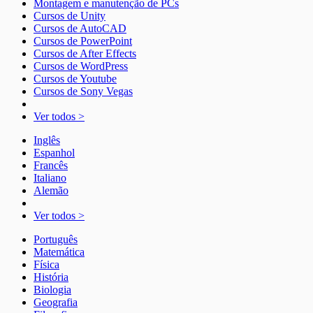
Montagem e manutenção de PCs
Cursos de Unity
Cursos de AutoCAD
Cursos de PowerPoint
Cursos de After Effects
Cursos de WordPress
Cursos de Youtube
Cursos de Sony Vegas
Ver todos >
Inglês
Espanhol
Francês
Italiano
Alemão
Ver todos >
Português
Matemática
Física
História
Biologia
Geografia