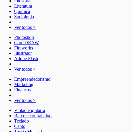
Filosofia
Literatura
Química
Sociologia
Ver todos >
Photoshop
CorelDRAW
Fireworks
Illustrator
Adobe Flash
Ver todos >
Empreendedorismo
Marketing
Finanças
Ver todos >
Violão e guitarra
Baixo e contrabaixo
Teclado
Canto
Teoria Musical