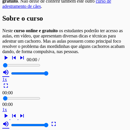
gratuito
. Não deixe de conferir também este outro
curso de
adestramento de cães
.
Sobre o curso
Neste
curso online e gratuito
os estudantes poderão ter acesso as
aulas, em vídeo, que apresentam diversas dicas e técnicas para
adestrar um cachorro. Mas as aulas possuem como principal foco
resolver o problema das mordidinhas que alguns cachorros acabam
dando, de forma compulsiva, nas pessoas.
play_arrow
skip_previous
skip_next
00:00
/
volume_up
1x
fullscreen
00:00
00:00
1x
play_arrow
skip_previous
skip_next
volume_up
fullscreen