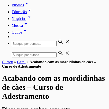
arrow_drop_down
Idiomas
arrow_drop_down
Educação
arrow_drop_down
Negócios
arrow_drop_down
Música
arrow_drop_down
Outros
search
close
search
close
Cursou
»
Geral
»
Acabando com as mordidinhas de cães –
Curso de Adestramento
Acabando com as mordidinhas
de cães – Curso de
Adestramento