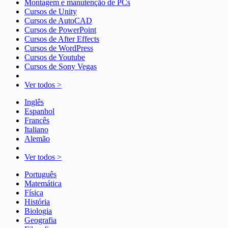
Montagem e manutenção de PCs
Cursos de Unity
Cursos de AutoCAD
Cursos de PowerPoint
Cursos de After Effects
Cursos de WordPress
Cursos de Youtube
Cursos de Sony Vegas
Ver todos >
Inglês
Espanhol
Francês
Italiano
Alemão
Ver todos >
Português
Matemática
Física
História
Biologia
Geografia