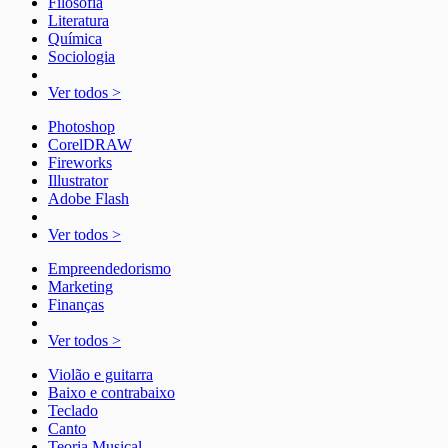
Filosofia
Literatura
Química
Sociologia
Ver todos >
Photoshop
CorelDRAW
Fireworks
Illustrator
Adobe Flash
Ver todos >
Empreendedorismo
Marketing
Finanças
Ver todos >
Violão e guitarra
Baixo e contrabaixo
Teclado
Canto
Teoria Musical