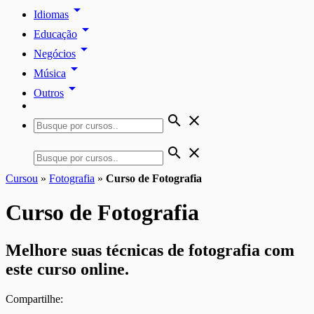
arrow_drop_down
Idiomas
arrow_drop_down
Educação
arrow_drop_down
Negócios
arrow_drop_down
Música
arrow_drop_down
Outros
search
close
search
close
Cursou
»
Fotografia
»
Curso de Fotografia
Curso de Fotografia
Melhore suas técnicas de fotografia com
este curso online.
Compartilhe: