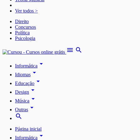
Ver todos >
Direito
Concursos
Política
Psicologia
menu
search
arrow_drop_down
Informática
arrow_drop_down
Idiomas
arrow_drop_down
Educação
arrow_drop_down
Design
arrow_drop_down
Música
arrow_drop_down
Outras
search
Página inicial
arrow_drop_down
Informática