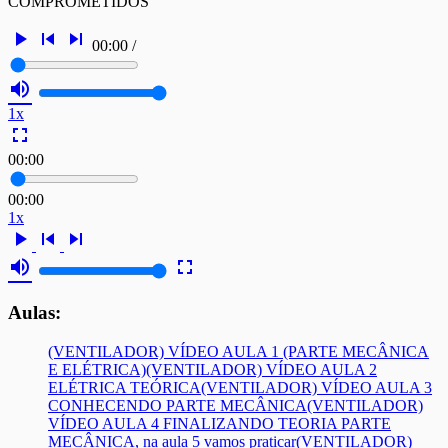
COMPROMETIDOS
play_arrow
skip_previous
skip_next
00:00
/
volume_up
1x
fullscreen
00:00
00:00
1x
play_arrow
skip_previous
skip_next
volume_up
fullscreen
Aulas:
(VENTILADOR) VÍDEO AULA 1 (PARTE MECÂNICA
E ELÉTRICA)
(VENTILADOR) VÍDEO AULA 2
ELÉTRICA TEÓRICA
(VENTILADOR) VÍDEO AULA 3
CONHECENDO PARTE MECÂNICA
(VENTILADOR)
VÍDEO AULA 4 FINALIZANDO TEORIA PARTE
MECÂNICA, na aula 5 vamos praticar
(VENTILADOR)