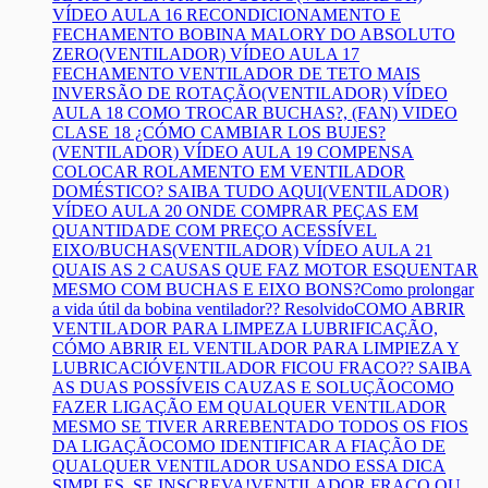
VÍDEO AULA 16 RECONDICIONAMENTO E
FECHAMENTO BOBINA MALORY DO ABSOLUTO
ZERO
(VENTILADOR) VÍDEO AULA 17
FECHAMENTO VENTILADOR DE TETO MAIS
INVERSÃO DE ROTAÇÃO
(VENTILADOR) VÍDEO
AULA 18 COMO TROCAR BUCHAS?, (FAN) VIDEO
CLASE 18 ¿CÓMO CAMBIAR LOS BUJES?
(VENTILADOR) VÍDEO AULA 19 COMPENSA
COLOCAR ROLAMENTO EM VENTILADOR
DOMÉSTICO? SAIBA TUDO AQUI
(VENTILADOR)
VÍDEO AULA 20 ONDE COMPRAR PEÇAS EM
QUANTIDADE COM PREÇO ACESSÍVEL
EIXO/BUCHAS
(VENTILADOR) VÍDEO AULA 21
QUAIS AS 2 CAUSAS QUE FAZ MOTOR ESQUENTAR
MESMO COM BUCHAS E EIXO BONS?
Como prolongar
a vida útil da bobina ventilador?? Resolvido
COMO ABRIR
VENTILADOR PARA LIMPEZA LUBRIFICAÇÃO,
CÓMO ABRIR EL VENTILADOR PARA LIMPIEZA Y
LUBRICACIÓ
VENTILADOR FICOU FRACO?? SAIBA
AS DUAS POSSÍVEIS CAUZAS E SOLUÇÃO
COMO
FAZER LIGAÇÃO EM QUALQUER VENTILADOR
MESMO SE TIVER ARREBENTADO TODOS OS FIOS
DA LIGAÇÃO
COMO IDENTIFICAR A FIAÇÃO DE
QUALQUER VENTILADOR USANDO ESSA DICA
SIMPLES, SE INSCREVA!
VENTILADOR FRACO OU