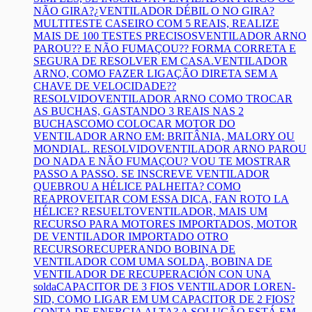
NÃO GIRA?¿VENTILADOR DÉBIL O NO GIRA?
MULTITESTE CASEIRO COM 5 REAIS, REALIZE
MAIS DE 100 TESTES PRECISOS
VENTILADOR ARNO
PAROU?? E NÃO FUMAÇOU?? FORMA CORRETA E
SEGURA DE RESOLVER EM CASA.
VENTILADOR
ARNO, COMO FAZER LIGAÇÃO DIRETA SEM A
CHAVE DE VELOCIDADE??
RESOLVIDO
VENTILADOR ARNO COMO TROCAR
AS BUCHAS, GASTANDO 3 REAIS NAS 2
BUCHAS
COMO COLOCAR MOTOR DO
VENTILADOR ARNO EM: BRITÂNIA, MALORY OU
MONDIAL. RESOLVIDO
VENTILADOR ARNO PAROU
DO NADA E NÃO FUMAÇOU? VOU TE MOSTRAR
PASSO A PASSO. SE INSCREVE
VENTILADOR
QUEBROU A HÉLICE PALHEITA? COMO
REAPROVEITAR COM ESSA DICA, FAN ROTO LA
HÉLICE? RESUELTO
VENTILADOR, MAIS UM
RECURSO PARA MOTORES IMPORTADOS, MOTOR
DE VENTILADOR IMPORTADO OTRO
RECURSO
RECUPERANDO BOBINA DE
VENTILADOR COM UMA SOLDA, BOBINA DE
VENTILADOR DE RECUPERACIÓN CON UNA
solda
CAPACITOR DE 3 FIOS VENTILADOR LOREN-
SID, COMO LIGAR EM UM CAPACITOR DE 2 FIOS?
CONTA DE ENERGIA ALTA? A SOLUÇÃO ESTÁ EM