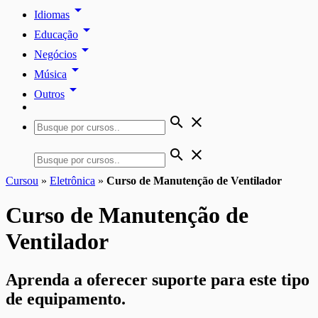
arrow_drop_down
Idiomas
arrow_drop_down
Educação
arrow_drop_down
Negócios
arrow_drop_down
Música
arrow_drop_down
Outros
search
close
search
close
Cursou
»
Eletrônica
»
Curso de Manutenção de Ventilador
Curso de Manutenção de
Ventilador
Aprenda a oferecer suporte para este tipo
de equipamento.