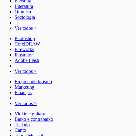
Filosofia
Literatura
Química
Sociologia
Ver todos >
Photoshop
CorelDRAW
Fireworks
Illustrator
Adobe Flash
Ver todos >
Empreendedorismo
Marketing
Finanças
Ver todos >
Violão e guitarra
Baixo e contrabaixo
Teclado
Canto
Teoria Musical