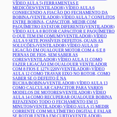
VÍDEO AULA 5) FERRAMENTAS E
MEDIÇÕES
(VENTILADOR) VÍDEO AULA 6
CONHECENDO A FIAÇÃO DO FECHAMENTO DA
BOBINA.
(VENTILADOR) VÍDEO AULA 7 CONFLITOS
ENTRE BOBINA, CAPACITOR, MEDIR COM
PAQUÍMETRO ESTATOR DIFERENTE
(VENTILADOR)
VÍDEO AULA 8 ROTOR CAPACITOR E PAQUÍMETRO
O QUE TEM EM COMUM?
(VENTILADOR) VÍDEO
AULA 9 SETE POSSÍVEIS DEFEITOS, QUAIS AS
SOLUÇÕES.
(VENTILADOR) VÍDEO AULA 10
LIGAÇÃO EM QUALQUER MOTOR COM 4, 6 E 8
PERNAS DE FIOS, SEM SABER AS
CORES
(VENTILADOR) VÍDEO AULA 11 COMO
FAZER LIGAÇÃO EM QUALQUER VENTILADOR
COM 8 FIOS E 127V/220V
(VENTILADOR) VÍDEO
AULA 12 COMO TRAVAR EIXO NO ROTOR, COMO
SABER SE O DEFEITO É NA
BUCHA/BOBINA
(VENTILADOR) VÍDEO AULA 13
COMO CALCULAR CAPACITOR PARA VARIOS
MODELOS DE MOTORES
(VENTILADOR) VÍDEO
AULA 14 COMO RECUPERAR QUALQUER BOBINA
REFAZENDO TODO O FECHAMENTO EM 15
MINUTOS
(VENTILADOR) VÍDEO AULA 15 MEDIR
CORRENTE COM MULTÍMETRO DIGITAL E FALAR
SE ROTOR ENTRA EM CURTO
(VENTILADOR)