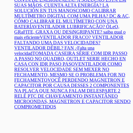
SUAS MÃOS, CUENTA ALTA ENERGÍA? LA
SOLUCIÓN EN TUS MANOS
COMO CALIBRAR
MULTÍMETRO DIGITAL COM UMA PILHA? DC & AC,
CÓMO CALIBRAR EL MULTÍMETRO CON UNA
BATERÍA
VENTILADOR LUBRIFICAÇÃO? ÓLeO,
GRaFITE, GRAXA OU DESiNGRIPANTE? saiba qual o
mais eficiente
VENTILADOR FRACO? VENTILADOR
FALTANDO UMA DAS VELOCIDADES?
VENTILADOR DÉBIL? FAN ¿Falta una
velocidad
TOMADA CASEIRA SÉRIE COM IDR PASSO
A PASSO NO QUADRO, OUTLET SERIE HECHO EN
CASA CON IDR PASO PASO
VENTILADOR COMO
RESOLVER VELOCIDADE SEM MEXER NO
FECHAMENTO, MESMO SE O PROBLEMA FOR NO
FECHAMENTO
VOCÊ PERDENDO MAGNETRON E
CAPACITOR POR CAUSA DESSES 2 COMPONENTES
NA PLACA QUE NUNCA FALAM DELES
PARTE 2
RELÉ PTC DE CHAVEAMENTO INSTANTÂNEO
MICROONDAS, MAGNETRON E CAPACITOR SENDO
COMPROMETIDOS