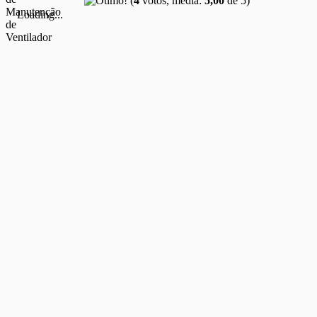
(
4
votos, média:
5,00
de 5)
Loading...