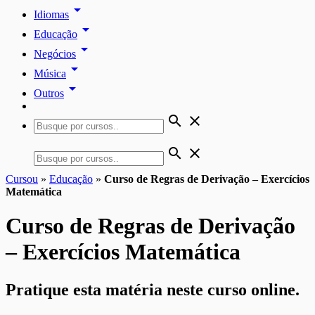
arrow_drop_down
Idiomas
arrow_drop_down
Educação
arrow_drop_down
Negócios
arrow_drop_down
Música
arrow_drop_down
Outros
search
close
search
close
Cursou
»
Educação
»
Curso de Regras de Derivação – Exercícios
Matemática
Curso de Regras de Derivação
– Exercícios Matemática
Pratique esta matéria neste curso online.