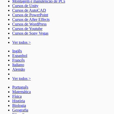
Montagem e manutenção de PCs
Cursos de Unity
Cursos de AutoCAD
Cursos de PowerPoint
Cursos de After Effects
Cursos de WordPress
Cursos de Youtube
Cursos de Sony Vegas
Ver todos >
Inglês
Espanhol
Francês
Italiano
Alemão
Ver todos >
Português
Matemática
Física
História
Biologia
Geografia