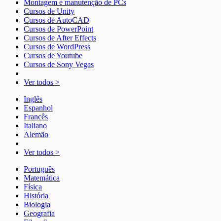
Montagem e manutenção de PCs
Cursos de Unity
Cursos de AutoCAD
Cursos de PowerPoint
Cursos de After Effects
Cursos de WordPress
Cursos de Youtube
Cursos de Sony Vegas
Ver todos >
Inglês
Espanhol
Francês
Italiano
Alemão
Ver todos >
Português
Matemática
Física
História
Biologia
Geografia