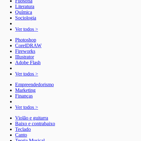
Filosofia
Literatura
Química
Sociologia
Ver todos >
Photoshop
CorelDRAW
Fireworks
Illustrator
Adobe Flash
Ver todos >
Empreendedorismo
Marketing
Finanças
Ver todos >
Violão e guitarra
Baixo e contrabaixo
Teclado
Canto
Teoria Musical