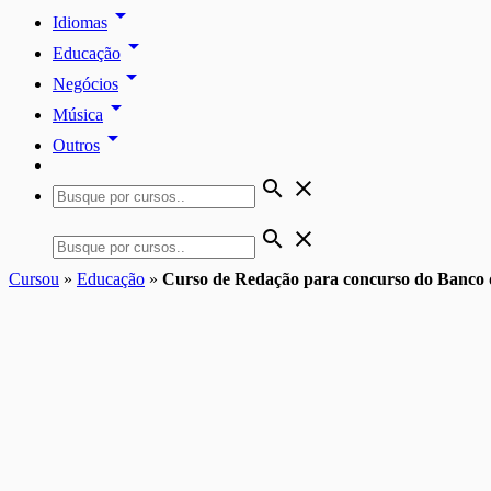
arrow_drop_down
Idiomas
arrow_drop_down
Educação
arrow_drop_down
Negócios
arrow_drop_down
Música
arrow_drop_down
Outros
search
close
search
close
Cursou
»
Educação
»
Curso de Redação para concurso do Banco 