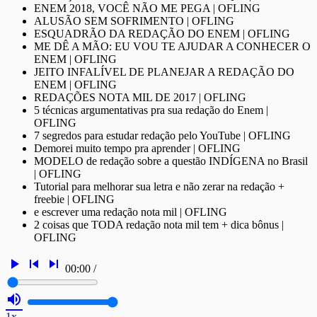
ENEM 2018, VOCÊ NÃO ME PEGA | OFLING
ALUSÃO SEM SOFRIMENTO | OFLING
ESQUADRÃO DA REDAÇÃO DO ENEM | OFLING
ME DÊ A MÃO: EU VOU TE AJUDAR A CONHECER O
ENEM | OFLING
JEITO INFALÍVEL DE PLANEJAR A REDAÇÃO DO
ENEM | OFLING
REDAÇÕES NOTA MIL DE 2017 | OFLING
5 técnicas argumentativas pra sua redação do Enem |
OFLING
7 segredos para estudar redação pelo YouTube | OFLING
Demorei muito tempo pra aprender | OFLING
MODELO de redação sobre a questão INDÍGENA no Brasil
| OFLING
Tutorial para melhorar sua letra e não zerar na redação +
freebie | OFLING
e escrever uma redação nota mil | OFLING
2 coisas que TODA redação nota mil tem + dica bônus |
OFLING
play_arrow
skip_previous
skip_next
00:00
/
volume_up
1x