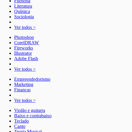
Filosofia
Literatura
Química
Sociologia
Ver todos >
Photoshop
CorelDRAW
Fireworks
Illustrator
Adobe Flash
Ver todos >
Empreendedorismo
Marketing
Finanças
Ver todos >
Violão e guitarra
Baixo e contrabaixo
Teclado
Canto
Teoria Musical