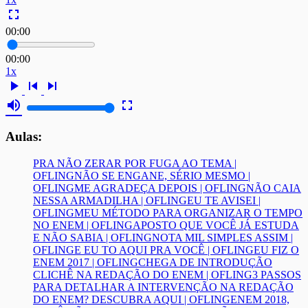
fullscreen
00:00
00:00
1x
play_arrow
skip_previous
skip_next
volume_up
fullscreen
Aulas:
PRA NÃO ZERAR POR FUGA AO TEMA |
OFLING
NÃO SE ENGANE, SÉRIO MESMO |
OFLING
ME AGRADEÇA DEPOIS | OFLING
NÃO CAIA
NESSA ARMADILHA | OFLING
EU TE AVISEI |
OFLING
MEU MÉTODO PARA ORGANIZAR O TEMPO
NO ENEM | OFLING
APOSTO QUE VOCÊ JÁ ESTUDA
E NÃO SABIA | OFLING
NOTA MIL SIMPLES ASSIM |
OFLING
E EU TO AQUI PRA VOCÊ | OFLING
EU FIZ O
ENEM 2017 | OFLING
CHEGA DE INTRODUÇÃO
CLICHÊ NA REDAÇÃO DO ENEM | OFLING
3 PASSOS
PARA DETALHAR A INTERVENÇÃO NA REDAÇÃO
DO ENEM? DESCUBRA AQUI | OFLING
ENEM 2018,