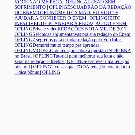
VOCÊ NÃO ME PEGA | OFLING
ALUSÃO SEM
SOFRIMENTO | OFLING
ESQUADRÃO DA REDAÇÃO
DO ENEM | OFLING
ME DÊ A MÃO: EU VOU TE
AJUDAR A CONHECER O ENEM | OFLING
JEITO
INFALÍVEL DE PLANEJAR A REDAÇÃO DO ENEM |
OFLING
Private video
REDAÇÕES NOTA MIL DE 2017 |
OFLING
5 técnicas argumentativas pra sua redação do Enem |
OFLING
7 segredos para estudar redação pelo YouTube |
OFLING
Demorei muito tempo pra aprender |
OFLING
MODELO de redação sobre a questão INDÍGENA
no Brasil | OFLING
Tutorial para melhorar sua letra e não
zerar na redação + freebie | OFLING
e escrever uma redação
nota mil | OFLING
2 coisas que TODA redação nota mil tem
+ dica bônus | OFLING