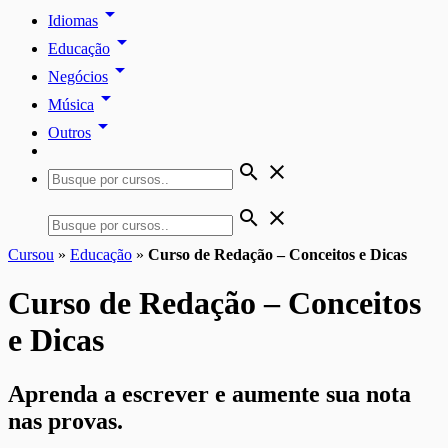
arrow_drop_down
Idiomas
arrow_drop_down
Educação
arrow_drop_down
Negócios
arrow_drop_down
Música
arrow_drop_down
Outros
search
close
search
close
Cursou
»
Educação
»
Curso de Redação – Conceitos e Dicas
Curso de Redação – Conceitos
e Dicas
Aprenda a escrever e aumente sua nota
nas provas.