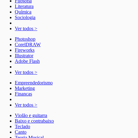
Filosofia
Literatura
Química
Sociologia
Ver todos >
Photoshop
CorelDRAW
Fireworks
Illustrator
Adobe Flash
Ver todos >
Empreendedorismo
Marketing
Finanças
Ver todos >
Violão e guitarra
Baixo e contrabaixo
Teclado
Canto
Teoria Musical