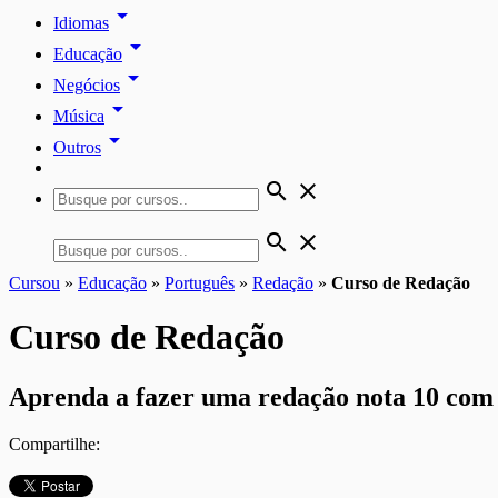
arrow_drop_down
Idiomas
arrow_drop_down
Educação
arrow_drop_down
Negócios
arrow_drop_down
Música
arrow_drop_down
Outros
search
close
search
close
Cursou
»
Educação
»
Português
»
Redação
»
Curso de Redação
Curso de Redação
Aprenda a fazer uma redação nota 10 com e
Compartilhe: