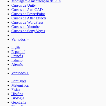
Montagem e manutenção de PCs
Cursos de Unity
Cursos de AutoCAD
Cursos de PowerPoint
Cursos de After Effects
Cursos de WordPress
Cursos de Youtube
Cursos de Sony Vegas
Ver todos >
Inglês
Espanhol
Francês
Italiano
Alemão
Ver todos >
Português
Matemática
Física
História
Biologia
Geografia