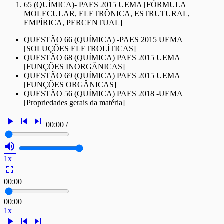
65 (QUÍMICA)- PAES 2015 UEMA [FÓRMULA
MOLECULAR, ELETRÔNICA, ESTRUTURAL,
EMPÍRICA, PERCENTUAL]
QUESTÃO 66 (QUÍMICA) -PAES 2015 UEMA
[SOLUÇÕES ELETROLÍTICAS]
QUESTÃO 68 (QUÍMICA) PAES 2015 UEMA
[FUNÇÕES INORGÂNICAS]
QUESTÃO 69 (QUÍMICA) PAES 2015 UEMA
[FUNÇÕES ORGÂNICAS]
QUESTÃO 56 (QUÍMICA) PAES 2018 -UEMA
[Propriedades gerais da matéria]
play_arrow
skip_previous
skip_next
00:00
/
volume_up
1x
fullscreen
00:00
00:00
1x
play_arrow
skip_previous
skip_next