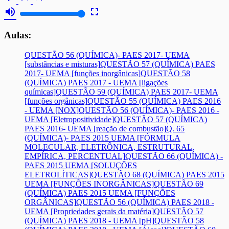
volume_up
fullscreen
Aulas:
QUESTÃO 56 (QUÍMICA)- PAES 2017- UEMA
[substâncias e misturas]
QUESTÃO 57 (QUÍMICA) PAES
2017- UEMA [funções inorgânicas]
QUESTÃO 58
(QUÍMICA) PAES 2017 - UEMA [ligações
químicas]
QUESTÃO 59 (QUÍMICA) PAES 2017- UEMA
[funções orgânicas]
QUESTÃO 55 (QUÍMICA) PAES 2016
- UEMA [NOX]
QUESTÃO 56 (QUÍMICA)- PAES 2016 -
UEMA [Eletropositividade]
QUESTÃO 57 (QUÍMICA)
PAES 2016- UEMA [reação de combustão]
Q. 65
(QUÍMICA)- PAES 2015 UEMA [FÓRMULA
MOLECULAR, ELETRÔNICA, ESTRUTURAL,
EMPÍRICA, PERCENTUAL]
QUESTÃO 66 (QUÍMICA) -
PAES 2015 UEMA [SOLUÇÕES
ELETROLÍTICAS]
QUESTÃO 68 (QUÍMICA) PAES 2015
UEMA [FUNÇÕES INORGÂNICAS]
QUESTÃO 69
(QUÍMICA) PAES 2015 UEMA [FUNÇÕES
ORGÂNICAS]
QUESTÃO 56 (QUÍMICA) PAES 2018 -
UEMA [Propriedades gerais da matéria]
QUESTÃO 57
(QUÍMICA) PAES 2018 - UEMA [pH]
QUESTÃO 58