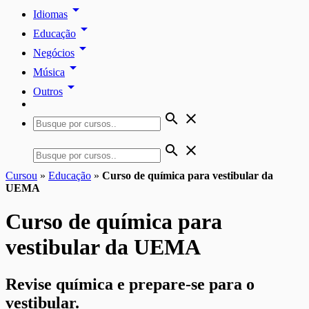
arrow_drop_down
Idiomas
arrow_drop_down
Educação
arrow_drop_down
Negócios
arrow_drop_down
Música
arrow_drop_down
Outros
search
close
search
close
Cursou
»
Educação
»
Curso de química para vestibular da
UEMA
Curso de química para
vestibular da UEMA
Revise química e prepare-se para o
vestibular.