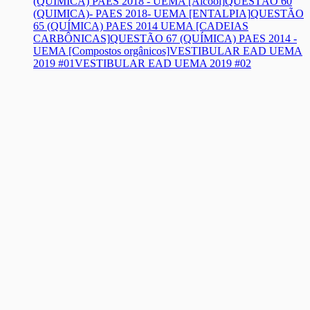
(QUÍMICA) PAES 2018 - UEMA [Álcool]
QUESTÃO 60
(QUIMICA)- PAES 2018- UEMA [ENTALPIA]
QUESTÃO
65 (QUÍMICA) PAES 2014 UEMA [CADEIAS
CARBÔNICAS]
QUESTÃO 67 (QUÍMICA) PAES 2014 -
UEMA [Compostos orgânicos]
VESTIBULAR EAD UEMA
2019 #01
VESTIBULAR EAD UEMA 2019 #02