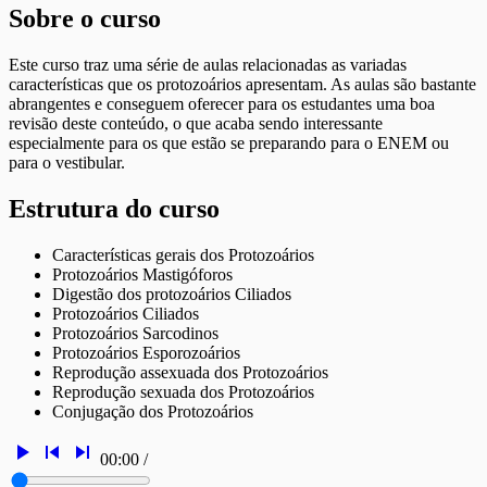
Sobre o curso
Este curso traz uma série de aulas relacionadas as variadas
características que os protozoários apresentam. As aulas são bastante
abrangentes e conseguem oferecer para os estudantes uma boa
revisão deste conteúdo, o que acaba sendo interessante
especialmente para os que estão se preparando para o ENEM ou
para o vestibular.
Estrutura do curso
Características gerais dos Protozoários
Protozoários Mastigóforos
Digestão dos protozoários Ciliados
Protozoários Ciliados
Protozoários Sarcodinos
Protozoários Esporozoários
Reprodução assexuada dos Protozoários
Reprodução sexuada dos Protozoários
Conjugação dos Protozoários
play_arrow
skip_previous
skip_next
00:00
/