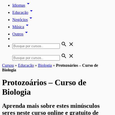
arrow_drop_down
Idiomas
arrow_drop_down
Educação
arrow_drop_down
Negócios
arrow_drop_down
Música
arrow_drop_down
Outros
search
close
search
close
Cursou
»
Educação
»
Biologia
»
Protozoários – Curso de
Biologia
Protozoários – Curso de
Biologia
Aprenda mais sobre estes minúsculos
seres neste curso online e gratuito de