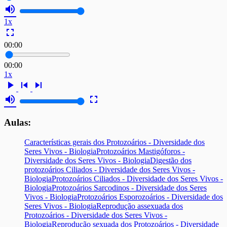
volume_up
1x
fullscreen
00:00
00:00
1x
play_arrow
skip_previous
skip_next
volume_up
fullscreen
Aulas:
Características gerais dos Protozoários - Diversidade dos
Seres Vivos - Biologia
Protozoários Mastigóforos -
Diversidade dos Seres Vivos - Biologia
Digestão dos
protozoários Ciliados - Diversidade dos Seres Vivos -
Biologia
Protozoários Ciliados - Diversidade dos Seres Vivos -
Biologia
Protozoários Sarcodinos - Diversidade dos Seres
Vivos - Biologia
Protozoários Esporozoários - Diversidade dos
Seres Vivos - Biologia
Reprodução assexuada dos
Protozoários - Diversidade dos Seres Vivos -
Biologia
Reprodução sexuada dos Protozoários - Diversidade