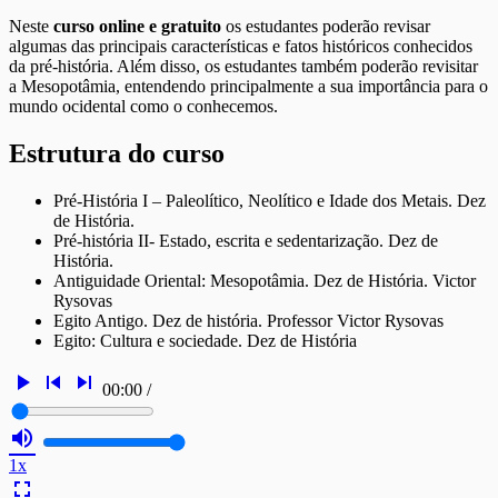
Neste
curso online e gratuito
os estudantes poderão revisar
algumas das principais características e fatos históricos conhecidos
da pré-história. Além disso, os estudantes também poderão revisitar
a Mesopotâmia, entendendo principalmente a sua importância para o
mundo ocidental como o conhecemos.
Estrutura do curso
Pré-História I – Paleolítico, Neolítico e Idade dos Metais. Dez
de História.
Pré-história II- Estado, escrita e sedentarização. Dez de
História.
Antiguidade Oriental: Mesopotâmia. Dez de História. Victor
Rysovas
Egito Antigo. Dez de história. Professor Victor Rysovas
Egito: Cultura e sociedade. Dez de História
play_arrow
skip_previous
skip_next
00:00
/
volume_up
1x
fullscreen