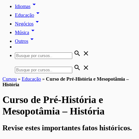
arrow_drop_down
Idiomas
arrow_drop_down
Educação
arrow_drop_down
Negócios
arrow_drop_down
Música
arrow_drop_down
Outros
search
close
search
close
Cursou
»
Educação
»
Curso de Pré-História e Mesopotâmia –
História
Curso de Pré-História e
Mesopotâmia – História
Revise estes importantes fatos históricos.