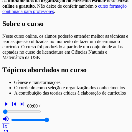
os
fundamentos da organização do currículo escolar
neste
curso
online e gratuito
. Não deixe de conferir também o
curso formação
continuada para professores
.
Sobre o curso
Neste curso online, os alunos poderão entender melhor as técnicas e
teorias que são utilizadas no momento de fazer um determinado
currículo. O curso foi produzido a partir de um conjunto de aulas
captadas no curso de licenciatura em Ciências Naturais e
Matemática da USP.
Tópicos abordados no curso
Gênese e transformações
O currículo como seleção e organização dos conhecimentos
A contribuição das teorias críticas à elaboração de currículos
play_arrow
skip_previous
skip_next
00:00
/
volume_up
1x