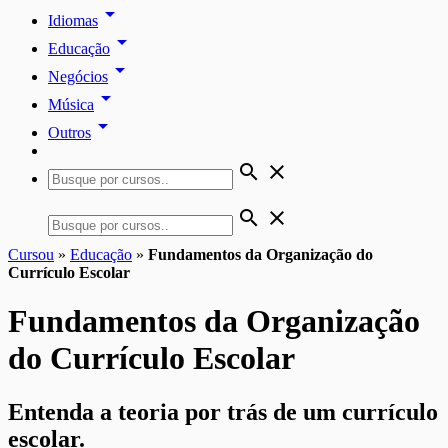
arrow_drop_down
Idiomas
arrow_drop_down
Educação
arrow_drop_down
Negócios
arrow_drop_down
Música
arrow_drop_down
Outros
search
close
search
close
Cursou
»
Educação
»
Fundamentos da Organização do
Currículo Escolar
Fundamentos da Organização
do Currículo Escolar
Entenda a teoria por trás de um currículo
escolar.