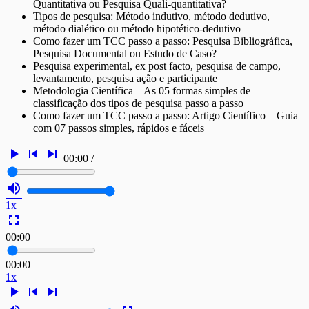
Quantitativa ou Pesquisa Quali-quantitativa?
Tipos de pesquisa: Método indutivo, método dedutivo,
método dialético ou método hipotético-dedutivo
Como fazer um TCC passo a passo: Pesquisa Bibliográfica,
Pesquisa Documental ou Estudo de Caso?
Pesquisa experimental, ex post facto, pesquisa de campo,
levantamento, pesquisa ação e participante
Metodologia Científica – As 05 formas simples de
classificação dos tipos de pesquisa passo a passo
Como fazer um TCC passo a passo: Artigo Científico – Guia
com 07 passos simples, rápidos e fáceis
play_arrow
skip_previous
skip_next
00:00
/
volume_up
1x
fullscreen
00:00
00:00
1x
play_arrow
skip_previous
skip_next