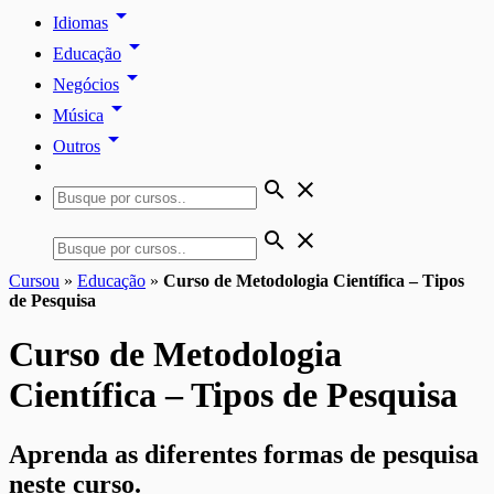
arrow_drop_down
Idiomas
arrow_drop_down
Educação
arrow_drop_down
Negócios
arrow_drop_down
Música
arrow_drop_down
Outros
search
close
search
close
Cursou
»
Educação
»
Curso de Metodologia Científica – Tipos
de Pesquisa
Curso de Metodologia
Científica – Tipos de Pesquisa
Aprenda as diferentes formas de pesquisa
neste curso.