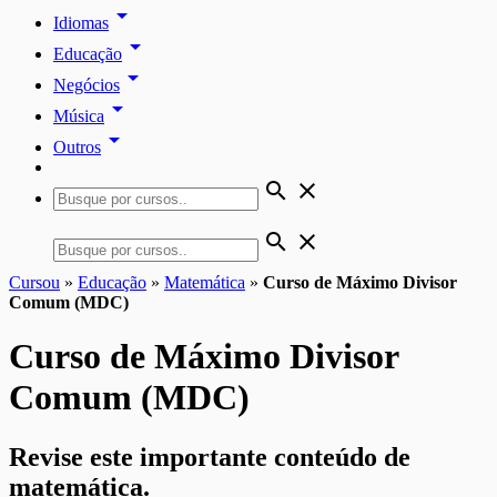
arrow_drop_down
Idiomas
arrow_drop_down
Educação
arrow_drop_down
Negócios
arrow_drop_down
Música
arrow_drop_down
Outros
search
close
search
close
Cursou
»
Educação
»
Matemática
»
Curso de Máximo Divisor
Comum (MDC)
Curso de Máximo Divisor
Comum (MDC)
Revise este importante conteúdo de
matemática.