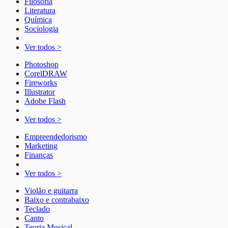
Filosofia
Literatura
Química
Sociologia
Ver todos >
Photoshop
CorelDRAW
Fireworks
Illustrator
Adobe Flash
Ver todos >
Empreendedorismo
Marketing
Finanças
Ver todos >
Violão e guitarra
Baixo e contrabaixo
Teclado
Canto
Teoria Musical