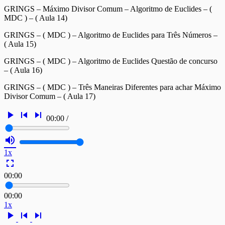
GRINGS – Máximo Divisor Comum – Algoritmo de Euclides – (
MDC ) – ( Aula 14)
GRINGS – ( MDC ) – Algoritmo de Euclides para Três Números –
( Aula 15)
GRINGS – ( MDC ) – Algoritmo de Euclides Questão de concurso
– ( Aula 16)
GRINGS – ( MDC ) – Três Maneiras Diferentes para achar Máximo
Divisor Comum – ( Aula 17)
play_arrow
skip_previous
skip_next
00:00
/
volume_up
1x
fullscreen
00:00
00:00
1x
play_arrow
skip_previous
skip_next