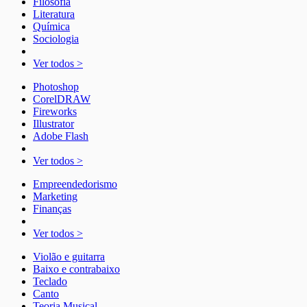
Filosofia
Literatura
Química
Sociologia
Ver todos >
Photoshop
CorelDRAW
Fireworks
Illustrator
Adobe Flash
Ver todos >
Empreendedorismo
Marketing
Finanças
Ver todos >
Violão e guitarra
Baixo e contrabaixo
Teclado
Canto
Teoria Musical