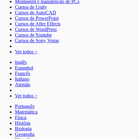
Montagem e manutenção de PCs
Cursos de Unity
Cursos de AutoCAD
Cursos de PowerPoint
Cursos de After Effects
Cursos de WordPress
Cursos de Youtube
Cursos de Sony Vegas
Ver todos >
Inglês
Espanhol
Francês
Italiano
Alemão
Ver todos >
Português
Matemática
Física
História
Biologia
Geografia