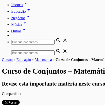
arrow_drop_down
Idiomas
arrow_drop_down
Educação
arrow_drop_down
Negócios
arrow_drop_down
Música
arrow_drop_down
Outros
search
close
search
close
Cursou
»
Educação
»
Matemática
»
Curso de Conjuntos – Matemát
Curso de Conjuntos – Matemáti
Revise esta importante matéria neste curs
Compartilhe: