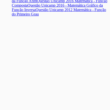
da Função Afim
Questão Unicamp 2016 Matemática - Função
Composta
Questão Unicamp 2016 - Matemática Gráfico da
Função Inversa
Questão Unicamp 2012 Matemática - Função
do Primeiro Grau