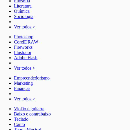
Filosofia
Literatura
Química
Sociologia
Ver todos >
Photoshop
CorelDRAW
Fireworks
Illustrator
Adobe Flash
Ver todos >
Empreendedorismo
Marketing
Finanças
Ver todos >
Violão e guitarra
Baixo e contrabaixo
Teclado
Canto
Teoria Musical