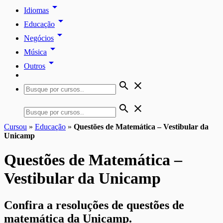
arrow_drop_down
Idiomas
arrow_drop_down
Educação
arrow_drop_down
Negócios
arrow_drop_down
Música
arrow_drop_down
Outros
search
close
search
close
Cursou
»
Educação
»
Questões de Matemática – Vestibular da
Unicamp
Questões de Matemática –
Vestibular da Unicamp
Confira a resoluções de questões de
matemática da Unicamp.