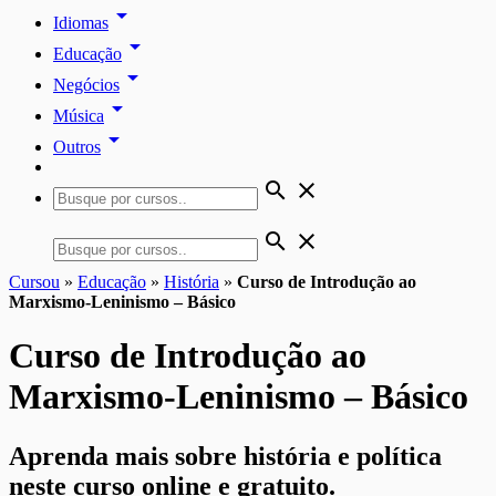
arrow_drop_down
Idiomas
arrow_drop_down
Educação
arrow_drop_down
Negócios
arrow_drop_down
Música
arrow_drop_down
Outros
search
close
search
close
Cursou
»
Educação
»
História
»
Curso de Introdução ao
Marxismo-Leninismo – Básico
Curso de Introdução ao
Marxismo-Leninismo – Básico
Aprenda mais sobre história e política
neste curso online e gratuito.