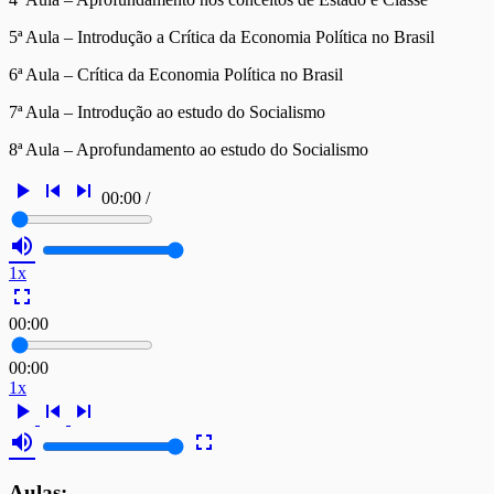
5ª Aula – Introdução a Crítica da Economia Política no Brasil
6ª Aula – Crítica da Economia Política no Brasil
7ª Aula – Introdução ao estudo do Socialismo
8ª Aula – Aprofundamento ao estudo do Socialismo
play_arrow
skip_previous
skip_next
00:00
/
volume_up
1x
fullscreen
00:00
00:00
1x
play_arrow
skip_previous
skip_next
volume_up
fullscreen
Aulas: