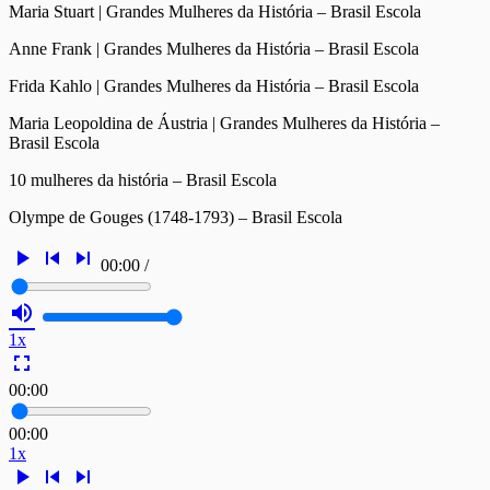
Maria Stuart | Grandes Mulheres da História – Brasil Escola
Anne Frank | Grandes Mulheres da História – Brasil Escola
Frida Kahlo | Grandes Mulheres da História – Brasil Escola
Maria Leopoldina de Áustria | Grandes Mulheres da História –
Brasil Escola
10 mulheres da história – Brasil Escola
Olympe de Gouges (1748-1793) – Brasil Escola
play_arrow
skip_previous
skip_next
00:00
/
volume_up
1x
fullscreen
00:00
00:00
1x
play_arrow
skip_previous
skip_next