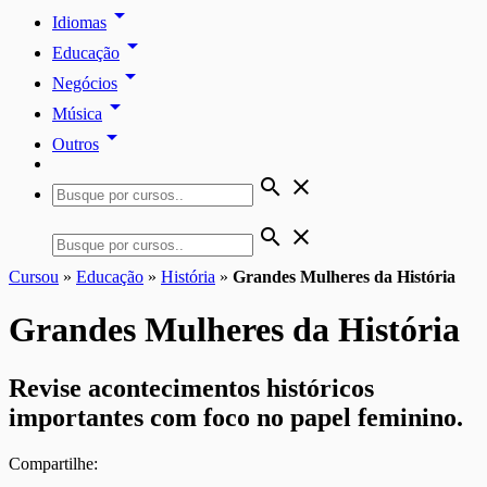
arrow_drop_down
Idiomas
arrow_drop_down
Educação
arrow_drop_down
Negócios
arrow_drop_down
Música
arrow_drop_down
Outros
search
close
search
close
Cursou
»
Educação
»
História
»
Grandes Mulheres da História
Grandes Mulheres da História
Revise acontecimentos históricos
importantes com foco no papel feminino.
Compartilhe: