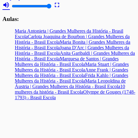
volume_up
fullscreen
Aulas:
Maria Antonieta | Grandes Mulheres da História - Brasil
Escola
Carlota Joaquina de Bourbon | Grandes Mulheres da
História - Brasil Escola
Maria Bonita | Grandes Mulheres da
História - Brasil Escola
Joana D'Arc | Grandes Mulheres da
História - Brasil Escola
Anita Garibaldi | Grandes Mulheres da
História - Brasil Escola
Marquesa de Santos | Grandes
Mulheres da História - Brasil Escola
Maria Stuart | Grandes
Mulheres da História - Brasil Escola
Anne Frank | Grandes
Mulheres da História - Brasil Escola
Frida Kahlo | Grandes
Mulheres da História - Brasil Escola
Maria Leopoldina de
Áustria | Grandes Mulheres da História - Brasil Escola
10
mulheres da história - Brasil Escola
Olympe de Gouges (1748-
1793) - Brasil Escola